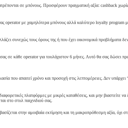
τρέπονται σε μπόνους. Προσφέρουν πραγματική αξία: cashback χωρίς 
ας operator με χαμηλότερα μπόνους αλλά καλύτερο loyalty program 
λλάζει συνεχώς τους όρους της ή που έχει οικονομικά προβλήματα δε
ς σε κάθε operator για τουλάχιστον 6 μήνες. Αυτό θα σας δώσει πρα
ασία που απαιτεί χρόνο και προσοχή στις λεπτομέρειες. Δεν υπάρχει “
ιαφορετικές πλατφόρμες με μικρές καταθέσεις, και μην βιαστείτε να 
ται στο στυλ παιχνιδιού σας.
 βασίζεται στην αμοιβαία εκτίμηση και τη μακροπρόθεσμη αξία, όχι σ