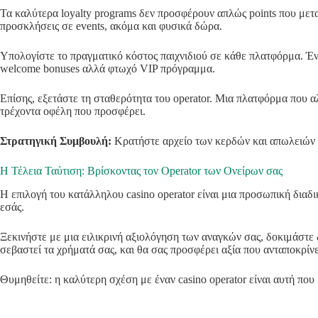
Τα καλύτερα loyalty programs δεν προσφέρουν απλώς points που μετα
προσκλήσεις σε events, ακόμα και φυσικά δώρα.
Υπολογίστε το πραγματικό κόστος παιχνιδιού σε κάθε πλατφόρμα. Έν
welcome bonuses αλλά φτωχό VIP πρόγραμμα.
Επίσης, εξετάστε τη σταθερότητα του operator. Μια πλατφόρμα που α
τρέχοντα οφέλη που προσφέρει.
Στρατηγική Συμβουλή:
Κρατήστε αρχείο των κερδών και απωλειών σα
Η Τέλεια Ταύτιση: Βρίσκοντας τον Operator των Ονείρων σας
Η επιλογή του κατάλληλου casino operator είναι μια προσωπική διαδικ
εσάς.
Ξεκινήστε με μια ειλικρινή αξιολόγηση των αναγκών σας, δοκιμάστε δ
σεβαστεί τα χρήματά σας, και θα σας προσφέρει αξία που ανταποκρίνε
Θυμηθείτε: η καλύτερη σχέση με έναν casino operator είναι αυτή που