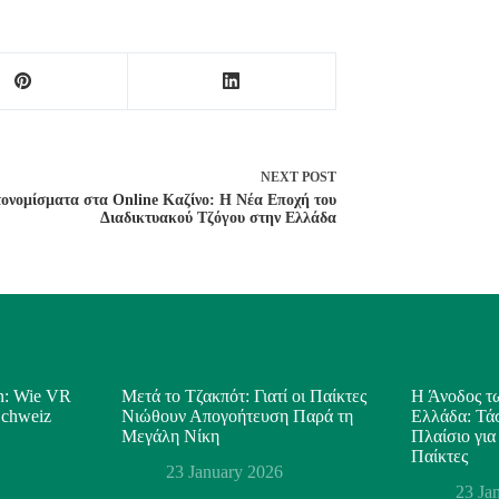
NEXT
POST
ονομίσματα στα Online Καζίνο: Η Νέα Εποχή του
Διαδικτυακού Τζόγου στην Ελλάδα
on: Wie VR
Μετά το Τζακπότ: Γιατί οι Παίκτες
Η Άνοδος τω
 Schweiz
Νιώθουν Απογοήτευση Παρά τη
Ελλάδα: Τάσ
Μεγάλη Νίκη
Πλαίσιο για
Παίκτες
23 January 2026
23 Ja