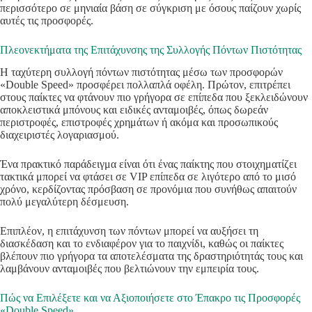
περισσότερο σε μηνιαία βάση σε σύγκριση με όσους παίζουν χωρίς
αυτές τις προσφορές.
Πλεονεκτήματα της Επιτάχυνσης της Συλλογής Πόντων Πιστότητας
Η ταχύτερη συλλογή πόντων πιστότητας μέσω των προσφορών
«Double Speed» προσφέρει πολλαπλά οφέλη. Πρώτον, επιτρέπει
στους παίκτες να φτάνουν πιο γρήγορα σε επίπεδα που ξεκλειδώνουν
αποκλειστικά μπόνους και ειδικές ανταμοιβές, όπως δωρεάν
περιστροφές, επιστροφές χρημάτων ή ακόμα και προσωπικούς
διαχειριστές λογαριασμού.
Ένα πρακτικό παράδειγμα είναι ότι ένας παίκτης που στοιχηματίζει
τακτικά μπορεί να φτάσει σε VIP επίπεδα σε λιγότερο από το μισό
χρόνο, κερδίζοντας πρόσβαση σε προνόμια που συνήθως απαιτούν
πολύ μεγαλύτερη δέσμευση.
Επιπλέον, η επιτάχυνση των πόντων μπορεί να αυξήσει τη
διασκέδαση και το ενδιαφέρον για το παιχνίδι, καθώς οι παίκτες
βλέπουν πιο γρήγορα τα αποτελέσματα της δραστηριότητάς τους και
λαμβάνουν ανταμοιβές που βελτιώνουν την εμπειρία τους.
Πώς να Επιλέξετε και να Αξιοποιήσετε στο Έπακρο τις Προσφορές
«Double Speed»