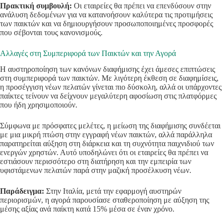
Πρακτική συμβουλή:
Οι εταιρείες θα πρέπει να επενδύσουν στην
ανάλυση δεδομένων για να κατανοήσουν καλύτερα τις προτιμήσεις
των παικτών και να δημιουργήσουν προσωποποιημένες προσφορές
που σέβονται τους κανονισμούς.
Αλλαγές στη Συμπεριφορά των Παικτών και την Αγορά
Η αυστηροποίηση των κανόνων διαφήμισης έχει άμεσες επιπτώσεις
στη συμπεριφορά των παικτών. Με λιγότερη έκθεση σε διαφημίσεις,
η προσέγγιση νέων πελατών γίνεται πιο δύσκολη, αλλά οι υπάρχοντες
παίκτες τείνουν να δείχνουν μεγαλύτερη αφοσίωση στις πλατφόρμες
που ήδη χρησιμοποιούν.
Σύμφωνα με πρόσφατες μελέτες, η μείωση της διαφήμισης συνδέεται
με μια μικρή πτώση στην εγγραφή νέων παικτών, αλλά παράλληλα
παρατηρείται αύξηση στη διάρκεια και τη συχνότητα παιχνιδιού των
ενεργών χρηστών. Αυτό υποδηλώνει ότι οι εταιρείες θα πρέπει να
εστιάσουν περισσότερο στη διατήρηση και την εμπειρία των
υφιστάμενων πελατών παρά στην μαζική προσέλκυση νέων.
Παράδειγμα:
Στην Ιταλία, μετά την εφαρμογή αυστηρών
περιορισμών, η αγορά παρουσίασε σταθεροποίηση με αύξηση της
μέσης αξίας ανά παίκτη κατά 15% μέσα σε έναν χρόνο.