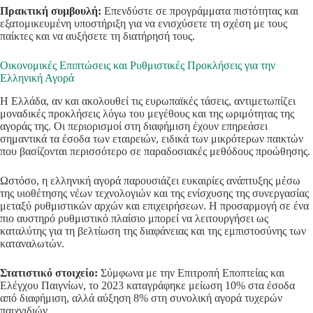
Πρακτική συμβουλή:
Επενδύστε σε προγράμματα πιστότητας και
εξατομικευμένη υποστήριξη για να ενισχύσετε τη σχέση με τους
παίκτες και να αυξήσετε τη διατήρησή τους.
Οικονομικές Επιπτώσεις και Ρυθμιστικές Προκλήσεις για την
Ελληνική Αγορά
Η Ελλάδα, αν και ακολουθεί τις ευρωπαϊκές τάσεις, αντιμετωπίζει
μοναδικές προκλήσεις λόγω του μεγέθους και της ωριμότητας της
αγοράς της. Οι περιορισμοί στη διαφήμιση έχουν επηρεάσει
σημαντικά τα έσοδα των εταιρειών, ειδικά των μικρότερων παικτών
που βασίζονται περισσότερο σε παραδοσιακές μεθόδους προώθησης.
Ωστόσο, η ελληνική αγορά παρουσιάζει ευκαιρίες ανάπτυξης μέσω
της υιοθέτησης νέων τεχνολογιών και της ενίσχυσης της συνεργασίας
μεταξύ ρυθμιστικών αρχών και επιχειρήσεων. Η προσαρμογή σε ένα
πιο αυστηρό ρυθμιστικό πλαίσιο μπορεί να λειτουργήσει ως
καταλύτης για τη βελτίωση της διαφάνειας και της εμπιστοσύνης των
καταναλωτών.
Στατιστικό στοιχείο:
Σύμφωνα με την Επιτροπή Εποπτείας και
Ελέγχου Παιγνίων, το 2023 καταγράφηκε μείωση 10% στα έσοδα
από διαφήμιση, αλλά αύξηση 8% στη συνολική αγορά τυχερών
παιχνιδιών.