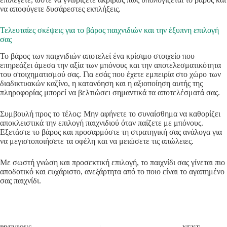
να αποφύγετε δυσάρεστες εκπλήξεις.
Τελευταίες σκέψεις για το βάρος παιχνιδιών και την έξυπνη επιλογή
σας
Το βάρος των παιχνιδιών αποτελεί ένα κρίσιμο στοιχείο που
επηρεάζει άμεσα την αξία των μπόνους και την αποτελεσματικότητα
του στοιχηματισμού σας. Για εσάς που έχετε εμπειρία στο χώρο των
διαδικτυακών καζίνο, η κατανόηση και η αξιοποίηση αυτής της
πληροφορίας μπορεί να βελτιώσει σημαντικά τα αποτελέσματά σας.
Συμβουλή προς το τέλος: Μην αφήνετε το συναίσθημα να καθορίζει
αποκλειστικά την επιλογή παιχνιδιού όταν παίζετε με μπόνους.
Εξετάστε το βάρος και προσαρμόστε τη στρατηγική σας ανάλογα για
να μεγιστοποιήσετε τα οφέλη και να μειώσετε τις απώλειες.
Με σωστή γνώση και προσεκτική επιλογή, το παιχνίδι σας γίνεται πιο
αποδοτικό και ευχάριστο, ανεξάρτητα από το ποιο είναι το αγαπημένο
σας παιχνίδι.