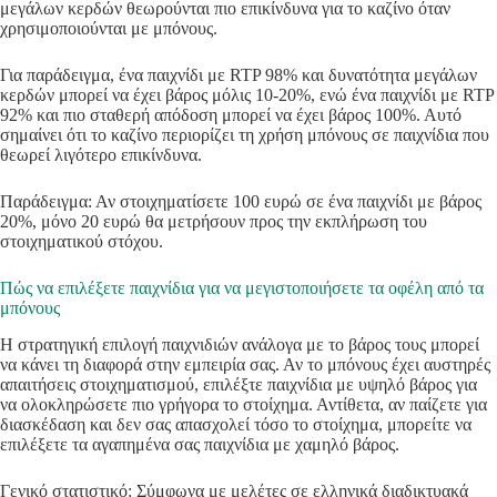
μεγάλων κερδών θεωρούνται πιο επικίνδυνα για το καζίνο όταν
χρησιμοποιούνται με μπόνους.
Για παράδειγμα, ένα παιχνίδι με RTP 98% και δυνατότητα μεγάλων
κερδών μπορεί να έχει βάρος μόλις 10-20%, ενώ ένα παιχνίδι με RTP
92% και πιο σταθερή απόδοση μπορεί να έχει βάρος 100%. Αυτό
σημαίνει ότι το καζίνο περιορίζει τη χρήση μπόνους σε παιχνίδια που
θεωρεί λιγότερο επικίνδυνα.
Παράδειγμα: Αν στοιχηματίσετε 100 ευρώ σε ένα παιχνίδι με βάρος
20%, μόνο 20 ευρώ θα μετρήσουν προς την εκπλήρωση του
στοιχηματικού στόχου.
Πώς να επιλέξετε παιχνίδια για να μεγιστοποιήσετε τα οφέλη από τα
μπόνους
Η στρατηγική επιλογή παιχνιδιών ανάλογα με το βάρος τους μπορεί
να κάνει τη διαφορά στην εμπειρία σας. Αν το μπόνους έχει αυστηρές
απαιτήσεις στοιχηματισμού, επιλέξτε παιχνίδια με υψηλό βάρος για
να ολοκληρώσετε πιο γρήγορα το στοίχημα. Αντίθετα, αν παίζετε για
διασκέδαση και δεν σας απασχολεί τόσο το στοίχημα, μπορείτε να
επιλέξετε τα αγαπημένα σας παιχνίδια με χαμηλό βάρος.
Γενικό στατιστικό: Σύμφωνα με μελέτες σε ελληνικά διαδικτυακά