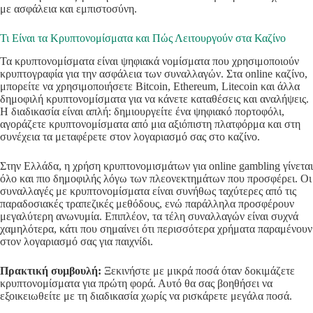
με ασφάλεια και εμπιστοσύνη.
Τι Είναι τα Κρυπτονομίσματα και Πώς Λειτουργούν στα Καζίνο
Τα κρυπτονομίσματα είναι ψηφιακά νομίσματα που χρησιμοποιούν
κρυπτογραφία για την ασφάλεια των συναλλαγών. Στα online καζίνο,
μπορείτε να χρησιμοποιήσετε Bitcoin, Ethereum, Litecoin και άλλα
δημοφιλή κρυπτονομίσματα για να κάνετε καταθέσεις και αναλήψεις.
Η διαδικασία είναι απλή: δημιουργείτε ένα ψηφιακό πορτοφόλι,
αγοράζετε κρυπτονομίσματα από μια αξιόπιστη πλατφόρμα και στη
συνέχεια τα μεταφέρετε στον λογαριασμό σας στο καζίνο.
Στην Ελλάδα, η χρήση κρυπτονομισμάτων για online gambling γίνεται
όλο και πιο δημοφιλής λόγω των πλεονεκτημάτων που προσφέρει. Οι
συναλλαγές με κρυπτονομίσματα είναι συνήθως ταχύτερες από τις
παραδοσιακές τραπεζικές μεθόδους, ενώ παράλληλα προσφέρουν
μεγαλύτερη ανωνυμία. Επιπλέον, τα τέλη συναλλαγών είναι συχνά
χαμηλότερα, κάτι που σημαίνει ότι περισσότερα χρήματα παραμένουν
στον λογαριασμό σας για παιχνίδι.
Πρακτική συμβουλή:
Ξεκινήστε με μικρά ποσά όταν δοκιμάζετε
κρυπτονομίσματα για πρώτη φορά. Αυτό θα σας βοηθήσει να
εξοικειωθείτε με τη διαδικασία χωρίς να ρισκάρετε μεγάλα ποσά.