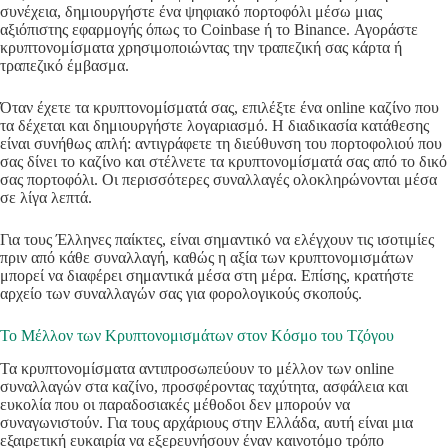
συνέχεια, δημιουργήστε ένα ψηφιακό πορτοφόλι μέσω μιας
αξιόπιστης εφαρμογής όπως το Coinbase ή το Binance. Αγοράστε
κρυπτονομίσματα χρησιμοποιώντας την τραπεζική σας κάρτα ή
τραπεζικό έμβασμα.
Όταν έχετε τα κρυπτονομίσματά σας, επιλέξτε ένα online καζίνο που
τα δέχεται και δημιουργήστε λογαριασμό. Η διαδικασία κατάθεσης
είναι συνήθως απλή: αντιγράφετε τη διεύθυνση του πορτοφολιού που
σας δίνει το καζίνο και στέλνετε τα κρυπτονομίσματά σας από το δικό
σας πορτοφόλι. Οι περισσότερες συναλλαγές ολοκληρώνονται μέσα
σε λίγα λεπτά.
Για τους Έλληνες παίκτες, είναι σημαντικό να ελέγχουν τις ισοτιμίες
πριν από κάθε συναλλαγή, καθώς η αξία των κρυπτονομισμάτων
μπορεί να διαφέρει σημαντικά μέσα στη μέρα. Επίσης, κρατήστε
αρχείο των συναλλαγών σας για φορολογικούς σκοπούς.
Το Μέλλον των Κρυπτονομισμάτων στον Κόσμο του Τζόγου
Τα κρυπτονομίσματα αντιπροσωπεύουν το μέλλον των online
συναλλαγών στα καζίνο, προσφέροντας ταχύτητα, ασφάλεια και
ευκολία που οι παραδοσιακές μέθοδοι δεν μπορούν να
συναγωνιστούν. Για τους αρχάριους στην Ελλάδα, αυτή είναι μια
εξαιρετική ευκαιρία να εξερευνήσουν έναν καινοτόμο τρόπο