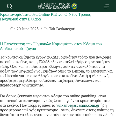
S
k
i
Κρυπτονομίσματα στα Online Καζίνο: Ο Νέος Τρόπος
p
Παιχνιδιού στην Ελλάδα
t
o
On
29 June 2025
In
Tak Berkategori
c
o
n
Η Επανάσταση των Ψηφιακών Νομισμάτων στον Κόσμο του
t
Διαδικτυακού Τζόγου
e
n
Τα κρυπτονομίσματα έχουν αλλάξει ριζικά τον τρόπο που παίζουμε
t
σε online καζίνο, και η Ελλάδα δεν αποτελεί εξαίρεση σε αυτή την
τάση. Όλο και περισσότεροι Έλληνες παίκτες ανακαλύπτουν τα
οφέλη των ψηφιακών νομισμάτων όπως το Bitcoin, το Ethereum και
το Litecoin για τις συναλλαγές τους στα καζίνο. Αυτή η νέα εποχή
προσφέρει μεγαλύτερη ασφάλεια, ταχύτερες συναλλαγές και
περισσότερη ιδιωτικότητα.
Για όσους ξεκινούν τώρα στον κόσμο του online gambling, είναι
σημαντικό να κατανοήσουν πώς λειτουργούν τα κρυπτονομίσματα
στα καζίνο. Πλατφόρμες όπως το
vulkanvegascasino.com.gr
ήδη
προσφέρουν επιλογές κρυπτονομισμάτων, δίνοντας στους παίκτες τη
δυνατότητα να εξερευνήσουν αυτόν τον καινοτόμο τρόπο παιχνιδιού