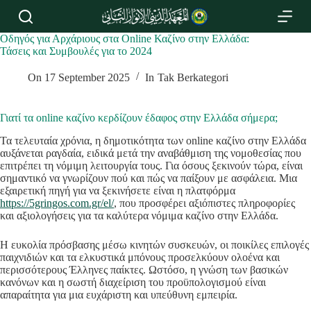
S
k
i
Οδηγός για Αρχάριους στα Online Καζίνο στην Ελλάδα:
p
Τάσεις και Συμβουλές για το 2024
t
o
On
17 September 2025
In
Tak Berkategori
c
o
n
Γιατί τα online καζίνο κερδίζουν έδαφος στην Ελλάδα σήμερα;
t
e
Τα τελευταία χρόνια, η δημοτικότητα των online καζίνο στην Ελλάδα
n
αυξάνεται ραγδαία, ειδικά μετά την αναβάθμιση της νομοθεσίας που
t
επιτρέπει τη νόμιμη λειτουργία τους. Για όσους ξεκινούν τώρα, είναι
σημαντικό να γνωρίζουν πού και πώς να παίξουν με ασφάλεια. Μια
εξαιρετική πηγή για να ξεκινήσετε είναι η πλατφόρμα
https://5gringos.com.gr/el/
, που προσφέρει αξιόπιστες πληροφορίες
και αξιολογήσεις για τα καλύτερα νόμιμα καζίνο στην Ελλάδα.
Η ευκολία πρόσβασης μέσω κινητών συσκευών, οι ποικίλες επιλογές
παιχνιδιών και τα ελκυστικά μπόνους προσελκύουν ολοένα και
περισσότερους Έλληνες παίκτες. Ωστόσο, η γνώση των βασικών
κανόνων και η σωστή διαχείριση του προϋπολογισμού είναι
απαραίτητα για μια ευχάριστη και υπεύθυνη εμπειρία.