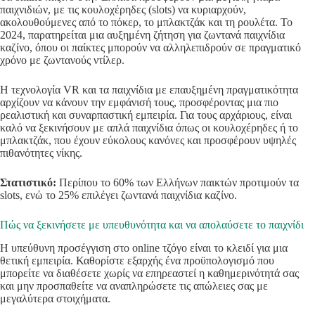
παιχνιδιών, με τις κουλοχέρηδες (slots) να κυριαρχούν,
ακολουθούμενες από το πόκερ, το μπλακτζάκ και τη ρουλέτα. Το
2024, παρατηρείται μια αυξημένη ζήτηση για ζωντανά παιχνίδια
καζίνο, όπου οι παίκτες μπορούν να αλληλεπιδρούν σε πραγματικό
χρόνο με ζωντανούς ντίλερ.
Η τεχνολογία VR και τα παιχνίδια με επαυξημένη πραγματικότητα
αρχίζουν να κάνουν την εμφάνισή τους, προσφέροντας μια πιο
ρεαλιστική και συναρπαστική εμπειρία. Για τους αρχάριους, είναι
καλό να ξεκινήσουν με απλά παιχνίδια όπως οι κουλοχέρηδες ή το
μπλακτζάκ, που έχουν εύκολους κανόνες και προσφέρουν υψηλές
πιθανότητες νίκης.
Στατιστικό:
Περίπου το 60% των Ελλήνων παικτών προτιμούν τα
slots, ενώ το 25% επιλέγει ζωντανά παιχνίδια καζίνο.
Πώς να ξεκινήσετε με υπευθυνότητα και να απολαύσετε το παιχνίδι
Η υπεύθυνη προσέγγιση στο online τζόγο είναι το κλειδί για μια
θετική εμπειρία. Καθορίστε εξαρχής ένα προϋπολογισμό που
μπορείτε να διαθέσετε χωρίς να επηρεαστεί η καθημερινότητά σας
και μην προσπαθείτε να αναπληρώσετε τις απώλειες σας με
μεγαλύτερα στοιχήματα.