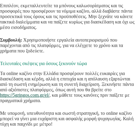
Επιπλέον, εκμεταλλευτείτε τα μπόνους καλωσορίσματος και τις
προσφορές που προσφέρουν τα νόμιμα καζίνο, αλλά διαβάστε πάντα
προσεκτικά τους όρους και τις προϋποθέσεις. Μην ξεχνάτε να κάνετε
τακτικά διαλείμματα και να παίζετε κυρίως για διασκέδαση και όχι ως
μέσο εισοδήματος.
Συμβουλή:
Χρησιμοποιήστε εργαλεία αυτοπεριορισμού που
παρέχονται από τις πλατφόρμες, για να ελέγχετε το χρόνο και τα
χρήματα που ξοδεύετε.
Τελευταίες σκέψεις για όσους ξεκινούν τώρα
Τα online καζίνο στην Ελλάδα προσφέρουν πολλές ευκαιρίες για
διασκέδαση και κέρδη, αλλά η επιτυχία και η απόλαυση εξαρτώνται
από τη σωστή ενημέρωση και τη συνετή διαχείριση. Ξεκινήστε πάντα
από αξιόπιστες πλατφόρμες, όπως αυτή που θα βρείτε στο
https://5gringos.com.gr/el/
, και μάθετε τους κανόνες πριν παίξετε με
πραγματικά χρήματα.
Με υπομονή, υπευθυνότητα και σωστή στρατηγική, το online καζίνο
μπορεί να γίνει μια ευχάριστη και ασφαλής μορφή ψυχαγωγίας. Καλή
τύχη και παιχνίδι με μέτρο!