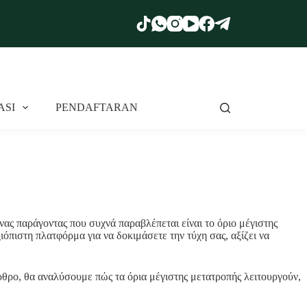
ASI
PENDAFTARAN
ένας παράγοντας που συχνά παραβλέπεται είναι το όριο μέγιστης
ιόπιστη πλατφόρμα για να δοκιμάσετε την τύχη σας, αξίζει να
ρθρο, θα αναλύσουμε πώς τα όρια μέγιστης μετατροπής λειτουργούν,