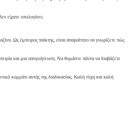
δεν είχατε υπολογίσει.
ζίνο. Ως έμπειρος παίκτης, είναι απαραίτητο να γνωρίζετε πώς
πειρία και μια απογοήτευση. Να θυμάστε πάντα να διαβάζετε
αντικό κομμάτι αυτής της διαδικασίας. Καλή τύχη και καλή