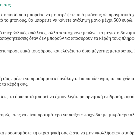
η σας
ο στο ποσό που μπορείτε να μετατρέψετε από μπόνους σε πραγματικά 
πό το μπόνους, θα μπορείτε να κάνετε ανάληψη μόνο μέχρι 500 ευρώ.
από υπερβολικές απώλειες, αλλά ταυτόχρονα μειώνει το μέγιστο δυναμ
ε απογοητεύσεις όταν δεν μπορούν να αποσύρουν τα κέρδη τους πλήρω
τε προσεκτικά τους όρους και ελέγξτε το όριο μέγιστης μετατροπής.
κή σας πρέπει να προσαρμοστεί ανάλογα. Για παράδειγμα, σε παιχνίδι
 τα κέρδη σας.
εις, τα όρια αυτά μπορεί να έχουν λιγότερο αρνητική επίδραση, αφού
υρώ, ίσως να είναι προτιμότερο να παίξετε παιχνίδια με μικρότερα α
και προσαρμόστε τη στρατηγική σας ώστε να μην «κολλήσετε» στα όρι