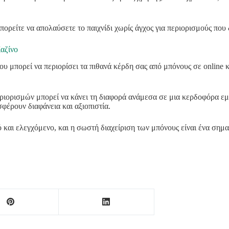
μπορείτε να απολαύσετε το παιχνίδι χωρίς άγχος για περιορισμούς που 
αζίνο
 μπορεί να περιορίσει τα πιθανά κέρδη σας από μπόνους σε online κα
ριορισμών μπορεί να κάνει τη διαφορά ανάμεσα σε μια κερδοφόρα εμ
φέρουν διαφάνεια και αξιοπιστία.
κό και ελεγχόμενο, και η σωστή διαχείριση των μπόνους είναι ένα σημ