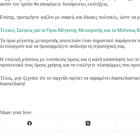
αυτόν τον τρόπο θα αποφύγετε δυσάρεστες εκπλήξεις.
Επίσης, προτιμήστε καζίνο με σαφείς και δίκαιες πολιτικές, ώστε να 
Τελικές Σκέψεις για τα Όρια Μέγιστης Μετατροπής και τα Μπόνους Κ
Τα όρια μέγιστης μετατροπής αποτελούν έναν σημαντικό παράγοντα που
λειτουργούν και να προσαρμόζετε ανάλογα τη στρατηγική σας.
Η επιλογή μπόνους με ευνοϊκούς όρους και η καλή κατανόηση των πε
προσεκτικά τους όρους χρήσης και να επιλέγετε πλατφόρμες που προσ
Τέλος, μην ξεχνάτε ότι το παιχνίδι πρέπει να παραμένει διασκεδαστι
διασκέδαση!
Share your love