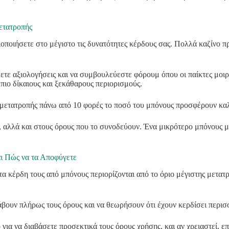
ετατροπής
ιοποιήσετε στο μέγιστο τις δυνατότητες κέρδους σας. Πολλά καζίνο π
ζετε αξιολογήσεις και να συμβουλεύεστε φόρουμ όπου οι παίκτες μοιρά
 πιο δίκαιους και ξεκάθαρους περιορισμούς.
 μετατροπής πάνω από 10 φορές το ποσό του μπόνους προσφέρουν καλύ
 αλλά και στους όρους που το συνοδεύουν. Ένα μικρότερο μπόνους μ
ι Πώς να τα Αποφύγετε
α κέρδη τους από μπόνους περιορίζονται από το όριο μέγιστης μετατρ
αλάβουν πλήρως τους όρους και να θεωρήσουν ότι έχουν κερδίσει περ
για να διαβάσετε προσεκτικά τους όρους χρήσης, και αν χρειαστεί, ε