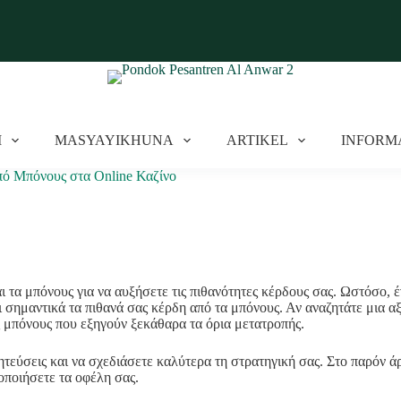
I
MASYAYIKHUNA
ARTIKEL
INFORM
πό Μπόνους στα Online Καζίνο
αι τα μπόνους για να αυξήσετε τις πιθανότητες κέρδους σας. Ωστόσο, 
 σημαντικά τα πιθανά σας κέρδη από τα μπόνους. Αν αναζητάτε μια αξ
ς μπόνους που εξηγούν ξεκάθαρα τα όρια μετατροπής.
τεύσεις και να σχεδιάσετε καλύτερα τη στρατηγική σας. Στο παρόν ά
τοποιήσετε τα οφέλη σας.