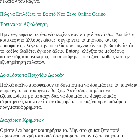
πελατών του καζίνο.
Πώς να Επιλέξετε το Σωστό Νέο Ξένο Online Casino
Έρευνα και Αξιολόγηση
Πριν εγγραφείτε σε ένα νέο καζίνο, κάντε την έρευνά σας. Διαβάστε
κριτικές από άλλους παίκτες, συγκρίνετε τα μπόνους και τις
προσφορές, ελέγξτε την ποικιλία των παιχνιδιών και βεβαιωθείτε ότι
το καζίνο διαθέτει έγκυρη άδεια. Επίσης, ελέγξτε τις μεθόδους
κατάθεσης και ανάληψης που προσφέρει το καζίνο, καθώς και την
εξυπηρέτηση πελατών.
Δοκιμάστε τα Παιχνίδια Δωρεάν
Πολλά καζίνο προσφέρουν τη δυνατότητα να δοκιμάσετε τα παιχνίδια
δωρεάν, σε λειτουργία επίδειξης. Αυτό σας επιτρέπει να
εξοικειωθείτε με τα παιχνίδια, να δοκιμάσετε διαφορετικές
στρατηγικές και να δείτε αν σας αρέσει το καζίνο πριν ρισκάρετε
πραγματικά χρήματα.
Διαχείριση Χρημάτων
Ορίστε ένα budget και τηρήστε το. Μην στοιχηματίζετε ποτέ
περισσότερα χρήματα από όσα μπορείτε να αντέξετε να χάσετε.