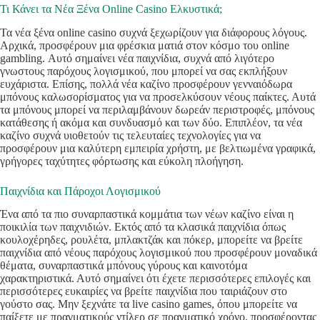
Τι Κάνει τα Νέα Ξένα Online Casino Ελκυστικά;
Τα νέα ξένα online casino συχνά ξεχωρίζουν για διάφορους λόγους.
Αρχικά, προσφέρουν μια φρέσκια ματιά στον κόσμο του online
gambling. Αυτό σημαίνει νέα παιχνίδια, συχνά από λιγότερο
γνωστους παρόχους λογισμικού, που μπορεί να σας εκπλήξουν
ευχάριστα. Επίσης, πολλά νέα καζίνο προσφέρουν γενναιόδωρα
μπόνους καλωσορίσματος για να προσελκύσουν νέους παίκτες. Αυτά
τα μπόνους μπορεί να περιλαμβάνουν δωρεάν περιστροφές, μπόνους
κατάθεσης ή ακόμα και συνδυασμό και των δύο. Επιπλέον, τα νέα
καζίνο συχνά υιοθετούν τις τελευταίες τεχνολογίες για να
προσφέρουν μια καλύτερη εμπειρία χρήστη, με βελτιωμένα γραφικά,
γρήγορες ταχύτητες φόρτωσης και εύκολη πλοήγηση.
Παιχνίδια και Πάροχοι Λογισμικού
Ένα από τα πιο συναρπαστικά κομμάτια των νέων καζίνο είναι η
ποικιλία των παιχνιδιών. Εκτός από τα κλασικά παιχνίδια όπως
κουλοχέρηδες, ρουλέτα, μπλακτζάκ και πόκερ, μπορείτε να βρείτε
παιχνίδια από νέους παρόχους λογισμικού που προσφέρουν μοναδικά
θέματα, συναρπαστικά μπόνους γύρους και καινοτόμα
χαρακτηριστικά. Αυτό σημαίνει ότι έχετε περισσότερες επιλογές και
περισσότερες ευκαιρίες να βρείτε παιχνίδια που ταιριάζουν στο
γούστο σας. Μην ξεχνάτε τα live casino games, όπου μπορείτε να
παίξετε με πραγματικούς ντίλερ σε πραγματικό χρόνο, προσφέροντας