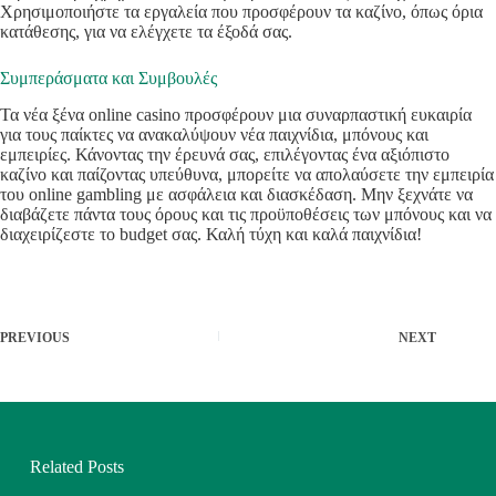
Χρησιμοποιήστε τα εργαλεία που προσφέρουν τα καζίνο, όπως όρια
κατάθεσης, για να ελέγχετε τα έξοδά σας.
Συμπεράσματα και Συμβουλές
Τα νέα ξένα online casino προσφέρουν μια συναρπαστική ευκαιρία
για τους παίκτες να ανακαλύψουν νέα παιχνίδια, μπόνους και
εμπειρίες. Κάνοντας την έρευνά σας, επιλέγοντας ένα αξιόπιστο
καζίνο και παίζοντας υπεύθυνα, μπορείτε να απολαύσετε την εμπειρία
του online gambling με ασφάλεια και διασκέδαση. Μην ξεχνάτε να
διαβάζετε πάντα τους όρους και τις προϋποθέσεις των μπόνους και να
διαχειρίζεστε το budget σας. Καλή τύχη και καλά παιχνίδια!
PREVIOUS
NEXT
Related Posts