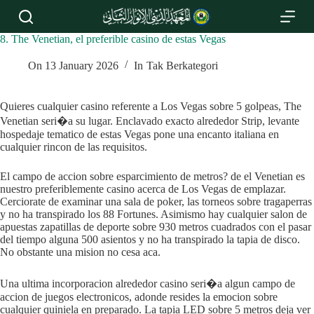
S
k
i
8. The Venetian, el preferible casino de estas Vegas
p
t
On
13 January 2026
In
Tak Berkategori
o
c
o
Quieres cualquier casino referente a Los Vegas sobre 5 golpeas, The
n
Venetian seri�a su lugar. Enclavado exacto alrededor Strip, levante
t
hospedaje tematico de estas Vegas pone una encanto italiana en
e
cualquier rincon de las requisitos.
n
t
El campo de accion sobre esparcimiento de metros? de el Venetian es
nuestro preferiblemente casino acerca de Los Vegas de emplazar.
Cerciorate de examinar una sala de poker, las torneos sobre tragaperras
y no ha transpirado los 88 Fortunes. Asimismo hay cualquier salon de
apuestas zapatillas de deporte sobre 930 metros cuadrados con el pasar
del tiempo alguna 500 asientos y no ha transpirado la tapia de disco.
No obstante una mision no cesa aca.
Una ultima incorporacion alrededor casino seri�a algun campo de
accion de juegos electronicos, adonde resides la emocion sobre
cualquier quiniela en preparado. La tapia LED sobre 5 metros deja ver