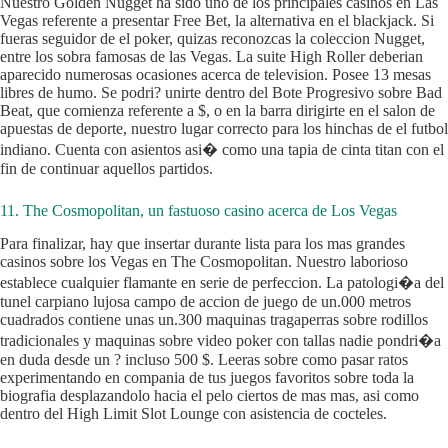
Nuestro Golden Nugget ha sido uno de los principales casinos en Las
Vegas referente a presentar Free Bet, la alternativa en el blackjack. Si
fueras seguidor de el poker, quizas reconozcas la coleccion Nugget,
entre los sobra famosas de las Vegas. La suite High Roller deberian
aparecido numerosas ocasiones acerca de television. Posee 13 mesas
libres de humo. Se podri? unirte dentro del Bote Progresivo sobre Bad
Beat, que comienza referente a $, o en la barra dirigirte en el salon de
apuestas de deporte, nuestro lugar correcto para los hinchas de el futbol
indiano. Cuenta con asientos asi� como una tapia de cinta titan con el
fin de continuar aquellos partidos.
11. The Cosmopolitan, un fastuoso casino acerca de Los Vegas
Para finalizar, hay que insertar durante lista para los mas grandes
casinos sobre los Vegas en The Cosmopolitan. Nuestro laborioso
establece cualquier flamante en serie de perfeccion. La patologi�a del
tunel carpiano lujosa campo de accion de juego de un.000 metros
cuadrados contiene unas un.300 maquinas tragaperras sobre rodillos
tradicionales y maquinas sobre video poker con tallas nadie pondri�a
en duda desde un ? incluso 500 $. Leeras sobre como pasar ratos
experimentando en compania de tus juegos favoritos sobre toda la
biografia desplazandolo hacia el pelo ciertos de mas mas, asi como
dentro del High Limit Slot Lounge con asistencia de cocteles.