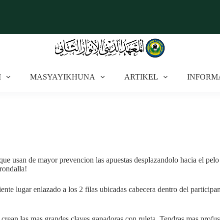
I
MASYAYIKHUNA
ARTIKEL
INFORM
que usan de mayor prevencion las apuestas desplazandolo hacia el pelo
rondalla!
iente lugar enlazado a los 2 filas ubicadas cabecera dentro del particip
se crean las mas grandes claves ganadoras con ruleta. Tendras mas profu