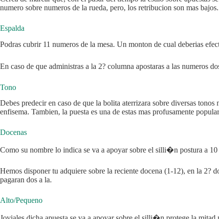
numero sobre numeros de la rueda, pero, los retribucion son mas bajos.
Espalda
Podras cubrir 11 numeros de la mesa. Un monton de cual deberias efectu
En caso de que administras a la 2? columna apostaras a las numeros dos
Tono
Debes predecir en caso de que la bolita aterrizara sobre diversas tonos
enfisema. Tambien, la puesta es una de estas mas profusamente populare
Docenas
Como su nombre lo indica se va a apoyar sobre el silli�n postura a 10 n
Hemos disponer tu adquiere sobre la reciente docena (1-12), en la 2? d
pagaran dos a la.
Alto/Pequeno
Joviales dicha apuesta se va a apoyar sobre el silli�n protege la mitad 