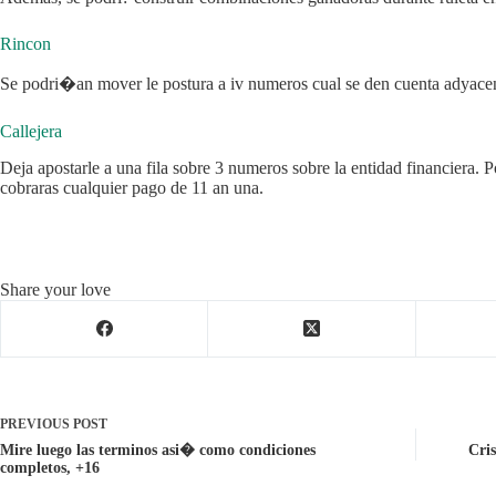
Rincon
Se podri�an mover le postura a iv numeros cual se den cuenta adyacente
Callejera
Deja apostarle a una fila sobre 3 numeros sobre la entidad financiera. P
cobraras cualquier pago de 11 an una.
Share your love
PREVIOUS
POST
Mire luego las terminos asi� como condiciones
Cris
completos, +16