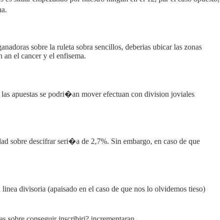
na.
nadoras sobre la ruleta sobra sencillos, deberias ubicar las zonas
 an el cancer y el enfisema.
, las apuestas se podri�an mover efectuan con division joviales
ilidad sobre descifrar seri�a de 2,7%. Sin embargo, en caso de que
linea divisoria (apaisado en el caso de que nos lo olvidemos tieso)
as sobre conseguir inscribiri? incrementaran.