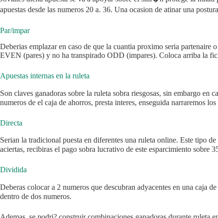
apuestas desde las numeros 20 a. 36. Una ocasion de atinar una postu
Par/impar
Deberias emplazar en caso de que la cuantia proximo seria partenaire o 
EVEN (pares) y no ha transpirado ODD (impares). Coloca arriba la ficha
Apuestas internas en la ruleta
Son claves ganadoras sobre la ruleta sobra riesgosas, sin embargo en c
numeros de el caja de ahorros, presta interes, enseguida narraremos los
Directa
Serian la tradicional puesta en diferentes una ruleta online. Este tipo 
aciertas, recibiras el pago sobra lucrativo de este esparcimiento sobre 
Dividida
Deberas colocar a 2 numeros que descubran adyacentes en una caja de aho
dentro de dos numeros.
Ademas, se podri? construir combinaciones ganadoras durante ruleta en i