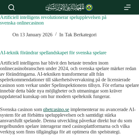
S
k
i
Artificiell intelligens revolutionerar spelupplevelsen på
p
svenska onlinecasinon
t
o
On
13 January 2026
In
Tak Berkategori
c
o
n
AI-teknik förändrar spellandskapet för svenska spelare
t
e
Artificiell intelligens har blivit den hetaste trenden inom
n
onlinecasinobranschen under 2024, och svenska spelare märker redan
t
av förändringarna. AI-tekniken transformerar allt från
spelrekommendationer till säkerhetsövervakning på de licensierade
casinon som verkar under Spelinspektionens tillsyn. För erfarna spelare
innebär detta både nya möjligheter och utmaningar som kräver
uppdaterad kunskap om hur modern spelteknik fungerar.
Svenska casinon som
qbetcasino.se
implementerar nu avancerade AI-
system för att förbättra spelupplevelsen och samtidigt stärka
ansvarsfullt spelande. Denna utveckling påverkar direkt hur du som
regelbunden spelare interagerar med casinoplattformarna och vilka
verktyg som finns tillgängliga för att optimera din spelstrategi.