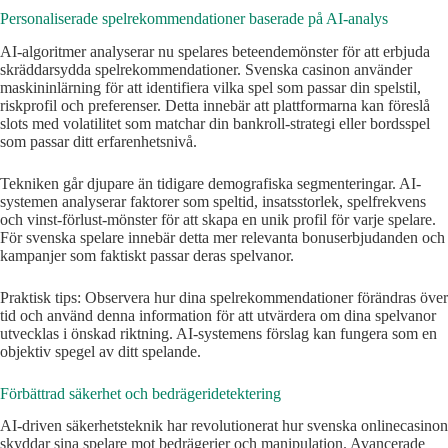
Personaliserade spelrekommendationer baserade på AI-analys
AI-algoritmer analyserar nu spelares beteendemönster för att erbjuda
skräddarsydda spelrekommendationer. Svenska casinon använder
maskininlärning för att identifiera vilka spel som passar din spelstil,
riskprofil och preferenser. Detta innebär att plattformarna kan föreslå
slots med volatilitet som matchar din bankroll-strategi eller bordsspel
som passar ditt erfarenhetsnivå.
Tekniken går djupare än tidigare demografiska segmenteringar. AI-
systemen analyserar faktorer som speltid, insatsstorlek, spelfrekvens
och vinst-förlust-mönster för att skapa en unik profil för varje spelare.
För svenska spelare innebär detta mer relevanta bonuserbjudanden och
kampanjer som faktiskt passar deras spelvanor.
Praktisk tips: Observera hur dina spelrekommendationer förändras över
tid och använd denna information för att utvärdera om dina spelvanor
utvecklas i önskad riktning. AI-systemens förslag kan fungera som en
objektiv spegel av ditt spelande.
Förbättrad säkerhet och bedrägeridetektering
AI-driven säkerhetsteknik har revolutionerat hur svenska onlinecasinon
skyddar sina spelare mot bedrägerier och manipulation. Avancerade