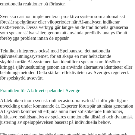
emotionella reaktioner på förluster.
Svenska casinon implementerar proaktiva system som automatiskt
föreslår spelgränser eller viloperioder när AI-analysen indikerar
riskbeteende. Dessa verktyg går längre än de traditionella gränserna
som spelare själva sätter, genom att använda prediktiv analys för att
förebygga problem innan de uppstår.
Tekniken integreras också med Spelpaus.se, det nationella
självuteslutningssystemet, för att skapa en mer heltäckande
skyddsbarriär. AI-systemen kan identifiera spelare som försöker
kringgå självuteslutning genom att använda alternativa identiteter eller
betalningsmetoder. Detta stärker effektiviteten av Sveriges regelverk
för spelskydd avsevärt.
Framtiden för AI-drivet spelande i Sverige
AI-tekniken inom svensk onlinecasino-bransch står inför ytterligare
utveckling under kommande år. Experter förutspår att nästa generation
AI-system kommer att erbjuda ännu mer sofistikerade funktioner,
inklusive realtidsanalys av spelares emotionella tillstånd och dynamisk
justering av spelupplevelsen baserat på individuella behov.
För svenska spelare innebär denna utveckling både möjligheter och