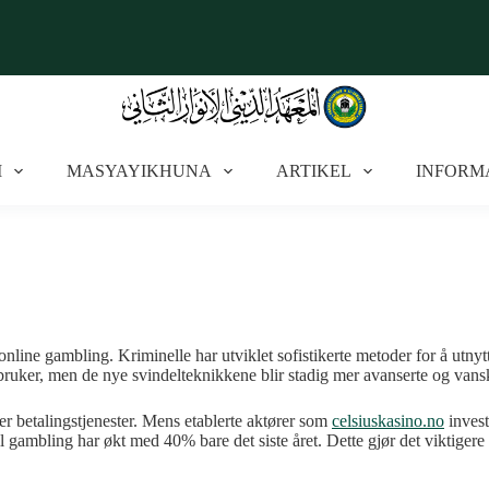
I
MASYAYIKHUNA
ARTIKEL
INFORM
 online gambling. Kriminelle har utviklet sofistikerte metoder for å utny
u bruker, men de nye svindelteknikkene blir stadig mer avanserte og van
er betalingstjenester. Mens etablerte aktører som
celsiuskasino.no
invest
et til gambling har økt med 40% bare det siste året. Dette gjør det viktig