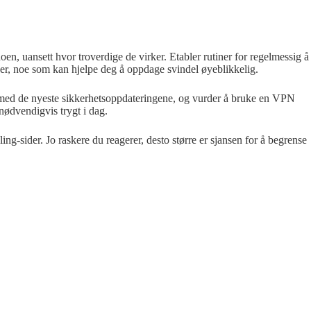
en, uansett hvor troverdige de virker. Etabler rutiner for regelmessig å
ner, noe som kan hjelpe deg å oppdage svindel øyeblikkelig.
 med de nyeste sikkerhetsoppdateringene, og vurder å bruke en VPN
 nødvendigvis trygt i dag.
ing-sider. Jo raskere du reagerer, desto større er sjansen for å begrense