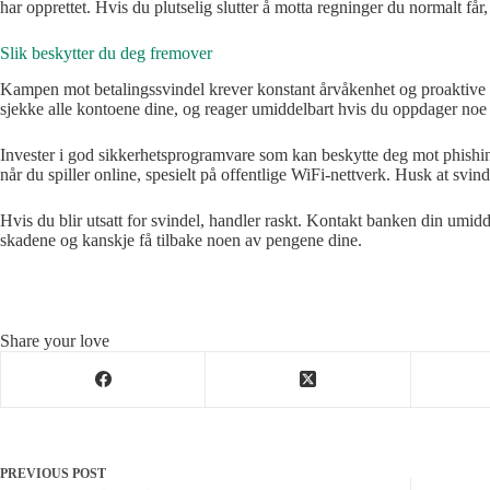
har opprettet. Hvis du plutselig slutter å motta regninger du normalt få
Slik beskytter du deg fremover
Kampen mot betalingssvindel krever konstant årvåkenhet og proaktive til
sjekke alle kontoene dine, og reager umiddelbart hvis du oppdager noe 
Invester i god sikkerhetsprogramvare som kan beskytte deg mot phishi
når du spiller online, spesielt på offentlige WiFi-nettverk. Husk at svind
Hvis du blir utsatt for svindel, handler raskt. Kontakt banken din umidde
skadene og kanskje få tilbake noen av pengene dine.
Share your love
PREVIOUS
POST