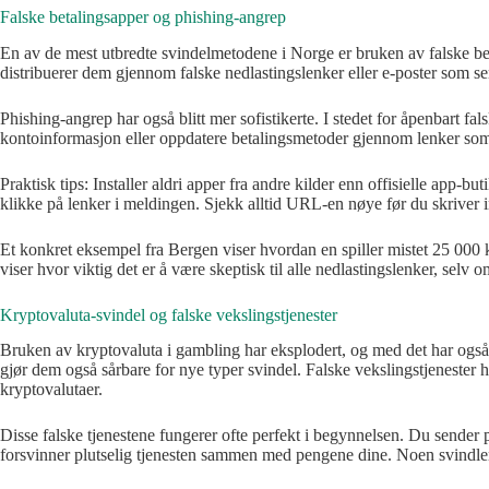
Falske betalingsapper og phishing-angrep
En av de mest utbredte svindelmetodene i Norge er bruken av falske bet
distribuerer dem gjennom falske nedlastingslenker eller e-poster som se
Phishing-angrep har også blitt mer sofistikerte. I stedet for åpenbart fa
kontoinformasjon eller oppdatere betalingsmetoder gjennom lenker som lede
Praktisk tips: Installer aldri apper fra andre kilder enn offisielle app-b
klikke på lenker i meldingen. Sjekk alltid URL-en nøye før du skriver i
Et konkret eksempel fra Bergen viser hvordan en spiller mistet 25 000 kr
viser hvor viktig det er å være skeptisk til alle nedlastingslenker, selv
Kryptovaluta-svindel og falske vekslingstjenester
Bruken av kryptovaluta i gambling har eksplodert, og med det har også s
gjør dem også sårbare for nye typer svindel. Falske vekslingstjenester har
kryptovalutaer.
Disse falske tjenestene fungerer ofte perfekt i begynnelsen. Du sender p
forsvinner plutselig tjenesten sammen med pengene dine. Noen svindler