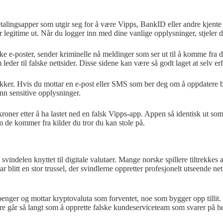
alingsapper som utgir seg for å være Vipps, BankID eller andre kjente t
r legitime ut. Når du logger inn med dine vanlige opplysninger, stjeler
lske e-poster, sender kriminelle nå meldinger som ser ut til å komme fra d
r til falske nettsider. Disse sidene kan være så godt laget at selv erfar
utikker. Hvis du mottar en e-post eller SMS som ber deg om å oppdatere bet
nn sensitive opplysninger.
oner etter å ha lastet ned en falsk Vipps-app. Appen så identisk ut som 
 om de kommer fra kilder du tror du kan stole på.
vindelen knyttet til digitale valutaer. Mange norske spillere tiltrekke
 blitt en stor trussel, der svindlerne oppretter profesjonelt utseende net
enger og mottar kryptovaluta som forventet, noe som bygger opp tillit. M
e går så langt som å opprette falske kundeserviceteam som svarer på he