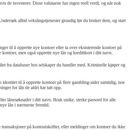
is de investerer. Disse valutaene har ingen reell verdi, og når nok
Undersøk alltid vekslingstjenester grundig før du bruker dem, og start
nger til å opprette nye kontoer eller ta over eksisterende kontoer på
kontoer, men også opprette nye lån og kredittkort i ditt navn.
jålet fra databaser hos selskaper du handler med. Kriminelle kjøper og
dentitet til å opprette kontoer på flere gambling-sider samtidig, noe
inger for lån de aldri har tatt opp.
ler lånesøknader i ditt navn. Bruk unike, sterke passord for alle
 nye lån i nærmeste fremtid.
 transaksjoner på kontoutskrifter, eller meldinger om kontoer du ikke