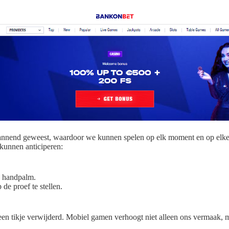
spannend geweest, waardoor we kunnen spelen op elk moment en op elk
 kunnen anticiperen:
e handpalm.
e proef te stellen.
s een tikje verwijderd. Mobiel gamen verhoogt niet alleen ons vermaak,