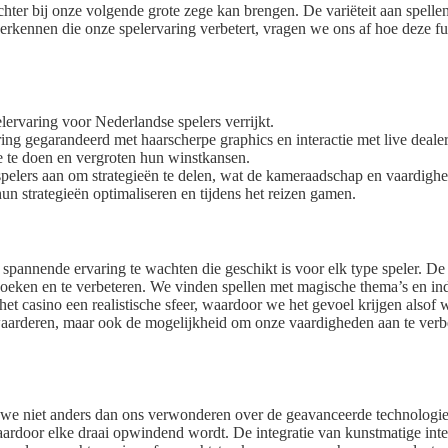
er bij onze volgende grote zege kan brengen. De variëteit aan spellen 
 verkennen die onze spelervaring verbetert, vragen we ons af hoe deze f
lervaring voor Nederlandse spelers verrijkt.
ng gegarandeerd met haarscherpe graphics en interactie met live dealer
 te doen en vergroten hun winstkansen.
elers aan om strategieën te delen, wat de kameraadschap en vaardighe
 strategieën optimaliseren en tijdens het reizen gamen.
pannende ervaring te wachten die geschikt is voor elk type speler. De 
erzoeken en te verbeteren. We vinden spellen met magische thema’s en 
 het casino een realistische sfeer, waardoor we het gevoel krijgen alsof 
waarderen, maar ook de mogelijkheid om onze vaardigheden aan te verbet
 niet anders dan ons verwonderen over de geavanceerde technologie di
rdoor elke draai opwindend wordt. De integratie van kunstmatige intel