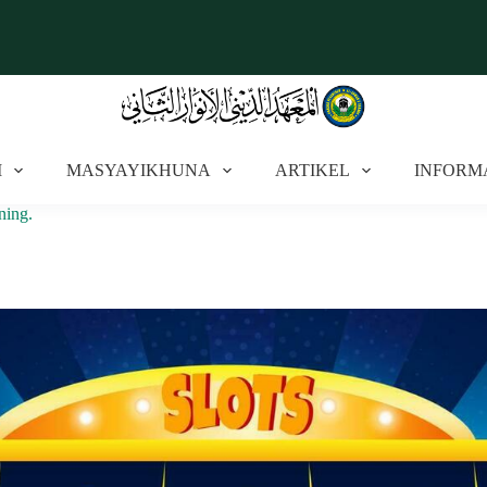
I
MASYAYIKHUNA
ARTIKEL
INFORM
ning.