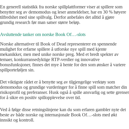
En generell statistikk fra norske spillplattformer viser at spillere som
benytter seg av demomodus og leser anmeldelser, har en 30 % høyere
tilfredshet med sine spillvalg. Derfor anbefales det alltid å gjøre
grundig research før man satser større beløp.
Avsluttende tanker om norske Book Of…-slots
Norske alternativer til Book of Dead representerer en spennende
mulighet for erfarne spillere å utforske nye spill med kjente
mekanikker, men med unike norske preg. Med et bredt spekter av
temaer, konkurransedyktige RTP-verdier og innovative
bonusfunksjoner, finnes det mye å hente for den som ønsker å variere
spillporteføljen sin.
Det viktigste rådet er å benytte seg av tilgjengelige verktøy som
demomodus og grundige vurderinger for å finne spill som matcher din
risikoprofil og preferanser. Husk også å spille ansvarlig og sette grenser
for å sikre en positiv spillopplevelse over tid.
Ved å følge disse retningslinjene kan du som erfaren gambler nyte det
beste av både norske og internasjonale Book Of…-slots med økt
innsikt og kontroll.