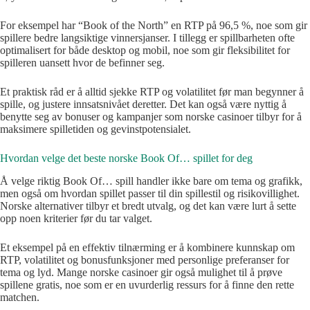
For eksempel har “Book of the North” en RTP på 96,5 %, noe som gir
spillere bedre langsiktige vinnersjanser. I tillegg er spillbarheten ofte
optimalisert for både desktop og mobil, noe som gir fleksibilitet for
spilleren uansett hvor de befinner seg.
Et praktisk råd er å alltid sjekke RTP og volatilitet før man begynner å
spille, og justere innsatsnivået deretter. Det kan også være nyttig å
benytte seg av bonuser og kampanjer som norske casinoer tilbyr for å
maksimere spilletiden og gevinstpotensialet.
Hvordan velge det beste norske Book Of… spillet for deg
Å velge riktig Book Of… spill handler ikke bare om tema og grafikk,
men også om hvordan spillet passer til din spillestil og risikovillighet.
Norske alternativer tilbyr et bredt utvalg, og det kan være lurt å sette
opp noen kriterier før du tar valget.
Et eksempel på en effektiv tilnærming er å kombinere kunnskap om
RTP, volatilitet og bonusfunksjoner med personlige preferanser for
tema og lyd. Mange norske casinoer gir også mulighet til å prøve
spillene gratis, noe som er en uvurderlig ressurs for å finne den rette
matchen.