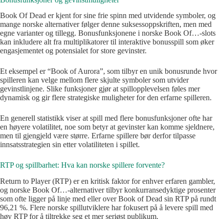
Book Of Dead er kjent for sine frie spinn med utvidende symboler, og
mange norske alternativer følger denne suksessoppskriften, men med
egne varianter og tillegg. Bonusfunksjonene i norske Book Of…-slots
kan inkludere alt fra multiplikatorer til interaktive bonusspill som øker
engasjementet og potensialet for store gevinster.
Et eksempel er “Book of Aurora”, som tilbyr en unik bonusrunde hvor
spilleren kan velge mellom flere skjulte symboler som utvider
gevinstlinjene. Slike funksjoner gjør at spillopplevelsen føles mer
dynamisk og gir flere strategiske muligheter for den erfarne spilleren.
En generell statistikk viser at spill med flere bonusfunksjoner ofte har
en høyere volatilitet, noe som betyr at gevinster kan komme sjeldnere,
men til gjengjeld være større. Erfarne spillere bør derfor tilpasse
innsatsstrategien sin etter volatiliteten i spillet.
RTP og spillbarhet: Hva kan norske spillere forvente?
Return to Player (RTP) er en kritisk faktor for enhver erfaren gambler,
og norske Book Of…-alternativer tilbyr konkurransedyktige prosenter
som ofte ligger på linje med eller over Book of Dead sin RTP på rundt
96,21 %. Flere norske spillutviklere har fokusert på å levere spill med
høy RTP for å tiltrekke seg et mer seriøst publikum.