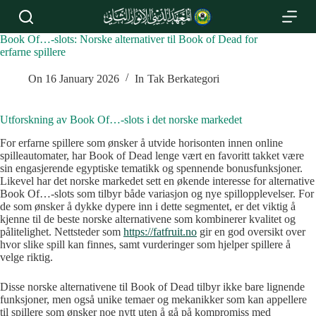
S
k
i
Book Of…-slots: Norske alternativer til Book of Dead for
p
erfarne spillere
t
o
On
16 January 2026
In
Tak Berkategori
c
o
n
Utforskning av Book Of…-slots i det norske markedet
t
e
For erfarne spillere som ønsker å utvide horisonten innen online
n
spilleautomater, har Book of Dead lenge vært en favoritt takket være
t
sin engasjerende egyptiske tematikk og spennende bonusfunksjoner.
Likevel har det norske markedet sett en økende interesse for alternative
Book Of…-slots som tilbyr både variasjon og nye spillopplevelser. For
de som ønsker å dykke dypere inn i dette segmentet, er det viktig å
kjenne til de beste norske alternativene som kombinerer kvalitet og
pålitelighet. Nettsteder som
https://fatfruit.no
gir en god oversikt over
hvor slike spill kan finnes, samt vurderinger som hjelper spillere å
velge riktig.
Disse norske alternativene til Book of Dead tilbyr ikke bare lignende
funksjoner, men også unike temaer og mekanikker som kan appellere
til spillere som ønsker noe nytt uten å gå på kompromiss med