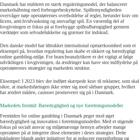
Danmark har etableret en stærk reguleringsmodel, der balancerer
markedsåbning med forbrugerbeskyttelse. Spillemyndigheden
overvåger nøje operatørernes overholdelse af regler, herunder krav om
licens, anti-hvidvaskning og ansvarligt spil. En væsentlig del af
lovgivningen er fokus på at forebygge spilleafhængighed gennem
værktøjer som selvudelukkelse og grænser for indskud.
Den danske model har tiltrukket international opmærksomhed som et
eksempel på, hvordan regulering kan skabe et sikkert og bæredygtigt
online gambling-miljø. For brancheanalytikere er det vigtigt at følge
udviklingen i lovgivningen, da ændringer kan have stor indflydelse på
operatørernes strategier og markedets struktur.
Eksempel: I 2023 blev der indført skærpede krav til reklamer, som skal
sikre, at markedsføringen ikke retter sig mod sårbare grupper, hvilket
har ændret måden, casinoer promoverer sig på i Danmark.
Markedets fremtid: Bæredygtighed og nye forretningsmodeller
Fremtiden for online gambling i Danmark peger mod øget
bæredygtighed og innovation i forretningsmodeller. Med et stigende
fokus på socialt ansvar og miljømæssige hensyn arbejder mange
operatører på at integrere disse elementer i deres strategier. Dette
inkluderer blandt andet initiativer for at reducere energiforbrug og