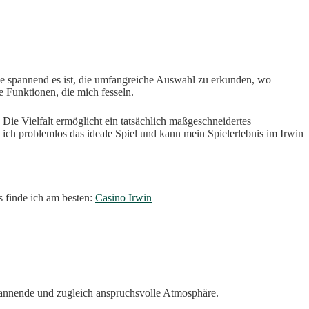
wie spannend es ist, die umfangreiche Auswahl zu erkunden, wo
 Funktionen, die mich fesseln.
 Die Vielfalt ermöglicht ein tatsächlich maßgeschneidertes
e ich problemlos das ideale Spiel und kann mein Spielerlebnis im Irwin
 finde ich am besten:
Casino Irwin
spannende und zugleich anspruchsvolle Atmosphäre.