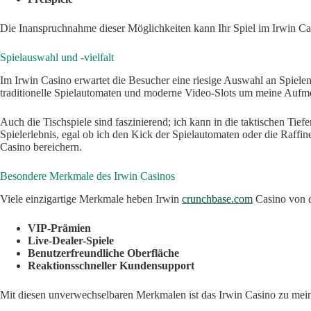
Die Inanspruchnahme dieser Möglichkeiten kann Ihr Spiel im Irwin Cas
Spielauswahl und -vielfalt
Im Irwin Casino erwartet die Besucher eine riesige Auswahl an Spiele
traditionelle Spielautomaten und moderne Video-Slots um meine Aufmer
Auch die Tischspiele sind faszinierend; ich kann in die taktischen Tief
Spielerlebnis, egal ob ich den Kick der Spielautomaten oder die Raffin
Casino bereichern.
Besondere Merkmale des Irwin Casinos
Viele einzigartige Merkmale heben Irwin
crunchbase.com
Casino von d
VIP-Prämien
Live-Dealer-Spiele
Benutzerfreundliche Oberfläche
Reaktionsschneller Kundensupport
Mit diesen unverwechselbaren Merkmalen ist das Irwin Casino zu meine