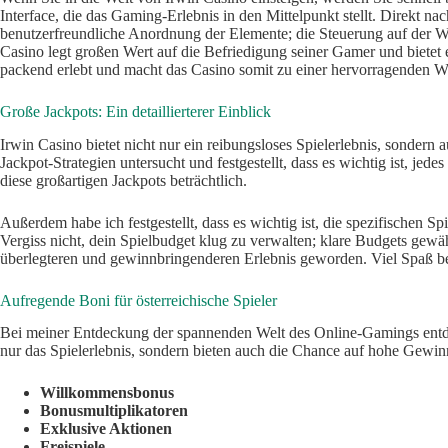
Interface, die das Gaming-Erlebnis in den Mittelpunkt stellt. Direkt na
benutzerfreundliche Anordnung der Elemente; die Steuerung auf der Webs
Casino legt großen Wert auf die Befriedigung seiner Gamer und bietet
packend erlebt und macht das Casino somit zu einer hervorragenden Wa
Große Jackpots: Ein detaillierterer Einblick
Irwin Casino bietet nicht nur ein reibungsloses Spielerlebnis, sondern
Jackpot-Strategien untersucht und festgestellt, dass es wichtig ist, j
diese großartigen Jackpots beträchtlich.
Außerdem habe ich festgestellt, dass es wichtig ist, die spezifischen 
Vergiss nicht, dein Spielbudget klug zu verwalten; klare Budgets gew
überlegteren und gewinnbringenderen Erlebnis geworden. Viel Spaß b
Aufregende Boni für österreichische Spieler
Bei meiner Entdeckung der spannenden Welt des Online-Gamings entdeck
nur das Spielerlebnis, sondern bieten auch die Chance auf hohe Gewin
Willkommensbonus
Bonusmultiplikatoren
Exklusive Aktionen
Freispiele