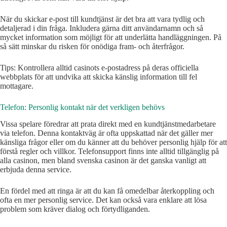
När du skickar e-post till kundtjänst är det bra att vara tydlig och
detaljerad i din fråga. Inkludera gärna ditt användarnamn och så
mycket information som möjligt för att underlätta handläggningen. På
så sätt minskar du risken för onödiga fram- och återfrågor.
Tips: Kontrollera alltid casinots e-postadress på deras officiella
webbplats för att undvika att skicka känslig information till fel
mottagare.
Telefon: Personlig kontakt när det verkligen behövs
Vissa spelare föredrar att prata direkt med en kundtjänstmedarbetare
via telefon. Denna kontaktväg är ofta uppskattad när det gäller mer
känsliga frågor eller om du känner att du behöver personlig hjälp för att
förstå regler och villkor. Telefonsupport finns inte alltid tillgänglig på
alla casinon, men bland svenska casinon är det ganska vanligt att
erbjuda denna service.
En fördel med att ringa är att du kan få omedelbar återkoppling och
ofta en mer personlig service. Det kan också vara enklare att lösa
problem som kräver dialog och förtydliganden.