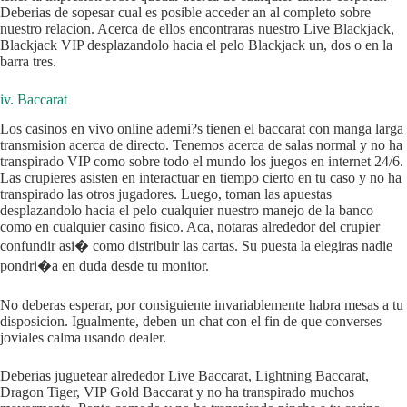
Deberias de sopesar cual es posible acceder an al completo sobre
nuestro relacion. Acerca de ellos encontraras nuestro Live Blackjack,
Blackjack VIP desplazandolo hacia el pelo Blackjack un, dos o en la
barra tres.
iv. Baccarat
Los casinos en vivo online ademi?s tienen el baccarat con manga larga
transmision acerca de directo. Tenemos acerca de salas normal y no ha
transpirado VIP como sobre todo el mundo los juegos en internet 24/6.
Las crupieres asisten en interactuar en tiempo cierto en tu caso y no ha
transpirado las otros jugadores. Luego, toman las apuestas
desplazandolo hacia el pelo cualquier nuestro manejo de la banco
como en cualquier casino fisico. Aca, notaras alrededor del crupier
confundir asi� como distribuir las cartas. Su puesta la elegiras nadie
pondri�a en duda desde tu monitor.
No deberas esperar, por consiguiente invariablemente habra mesas a tu
disposicion. Igualmente, deben un chat con el fin de que converses
joviales calma usando dealer.
Deberias juguetear alrededor Live Baccarat, Lightning Baccarat,
Dragon Tiger, VIP Gold Baccarat y no ha transpirado muchos