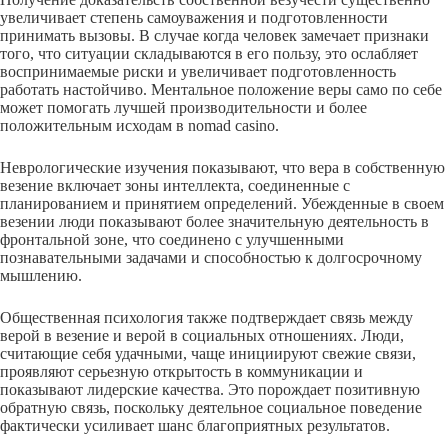
увеличивает степень самоуважения и подготовленности
принимать вызовы. В случае когда человек замечает признаки
того, что ситуации складываются в его пользу, это ослабляет
воспринимаемые риски и увеличивает подготовленность
работать настойчиво. Ментальное положение веры само по себе
может помогать лучшей производительности и более
положительным исходам в nomad casino.
Неврологические изучения показывают, что вера в собственную
везение включает зоны интеллекта, соединенные с
планированием и принятием определений. Убежденные в своем
везении люди показывают более значительную деятельность в
фронтальной зоне, что соединено с улучшенными
познавательными задачами и способностью к долгосрочному
мышлению.
Общественная психология также подтверждает связь между
верой в везение и верой в социальных отношениях. Люди,
считающие себя удачными, чаще инициируют свежие связи,
проявляют серьезную открытость в коммуникации и
показывают лидерские качества. Это порождает позитивную
обратную связь, поскольку деятельное социальное поведение
фактически усиливает шанс благоприятных результатов.