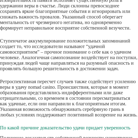
Избирательность памяти исполняет существенную роль в
удержании веры в счастье. Люди склонны превосходнее
сохранять яркие благоприятные события и игнорировать или
снижать важность провалов. Указанный способ оберегает
ментальность от чрезмерного негатива, но одновременно
формирует неправильное восприятие собственной везучести.
Ступенчатое аккумулирование положительных запоминаний
создает то, что исследователи называют “удачной
самовосприятием” – прочное понимание о себе как о удачном
человеке. Аналогичная самопознание воздействует на поступки,
принуждая людей чаще направляться на разумный опасность и
проявлять большую решительность в достижении задач.
Ретроспективная пересчет случаев также содействует усилению
веры в удачу nomad casino. Происшествия, которые в момент
образования представлялись индифферентными или даже
отрицательными, со временем в состоянии пересматриваться
как удачные, если они направили к благоприятным итогам.
Указанная возможность обнаруживать серебряную грань в
любых условиях поддерживает позитивный воззрение на жизнь.
По какой причине доказательство удачи придает уверенность
Получение доказательств собственной везучести существенно