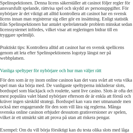
Spelinspektionen. Denna licens säkerställer att casinot följer regler för
ansvarsfullt spelande, rättvisa spel och skydd av personuppgifter. För
nybörjare är det viktigt att alltid kontrollera att casinot har en svensk
licens innan man registrerar sig eller gör en insättning. Enligt statistik
från Spelinspektionen har antalet spelrelaterade problem minskat sedan
licenssystemet infördes, vilket visar att regleringen bidrar till en
tryggare spelmiljö.
Praktiskt tips: Kontrollera alltid att casinot har en svensk spellicens
genom att leta efter Spelinspektionens logotyp längst ner på
webbplatsen.
Vanliga speltyper för nybörjare och hur man väljer rätt
För den som är ny inom online casinon kan det vara svårt att veta vilka
spel man ska börja med. De vanligaste speltyperna inkluderar slots,
bordsspel som blackjack och roulette, samt live casino. Slots är ofta det
mest populära valet bland nybörjare eftersom de är enkla att förstå och
kräver ingen särskild strategi. Bordsspel kan vara mer utmanande men
också mer engagerande för den som vill lära sig reglerna. Många
svenska online casinon erbjuder dessutom gratisversioner av spelen,
vilket är ett utmärkt sätt att prova på utan att riskera pengar.
Exempel: Om du vill börja försiktigt kan du testa olika slots med låga