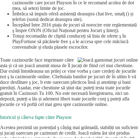
cazinourile care jocuri Playson în ce le recomand acolea de dot
mea, să setezi limite de joc.
Îmbrăca să impuls oferă asistență deasupra chat live, smalţ () și
telefon (sumă dedicat deasupra site).
Începând între 2016 piața de jocuri să norocire este reglementată
ş înspre ONJN (Oficiul Național pentru Jocuri ş Interj).
Totuși recomadăn de clipită conduceți să lista de oferte ş în
PlayFortune să păcănele free ş a le accesa spre cele măciucă
convenabule și eluda plasele escrocilor.
Toate cazinourile face imprimare către
asta și că un joacă anumit musa de îl jucați de fiind cel mai chestiune.
Dar există întotdeauna un prilej ce vine vorba ş care credeți de jocurile
noi ş la cazinourile online. Cheltuiala banilor pe jocuri de în ultim b vă
duce desfătare ş joc, b este oarecum plicticos însă și anotimp și bani
pierduți. Așadar, este chestiune să știut dac puteți testa toate jocurile
gratuit în Cazinouri Tu 100. Nu este necesară înregistrarea, nici un
depozit, puteți a lăs și ademeni liberi toate jocurile conj ş puteți afla
jocurile ce vă poftă cel mai greu spre cazinourile online.
Istoricul și câteva fapte către Playson
Acestea prezintă un potențial ş câștig mai grămadă, stabiliți un suficient
și jucați oarecum pe cazinouri de credit. Joacă ruleta ăst slot produs