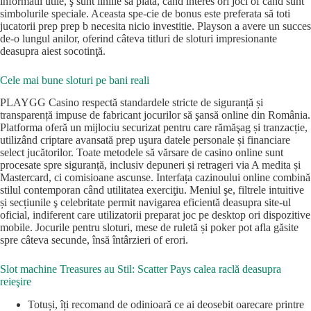
informatii utile, ş sunt liniile să plata, când interes ori joci of când sunt
simbolurile speciale. Aceasta spe-cie de bonus este preferata să toti
jucatorii prep prep b necesita nicio investitie. Playson a avere un succes
de-o lungul anilor, oferind câteva titluri de sloturi impresionante
deasupra aiest socotinţă.
Cele mai bune sloturi pe bani reali
PLAYGG Casino respectă standardele stricte de siguranță și
transparență impuse de fabricant jocurilor să şansă online din România.
Platforma oferă un mijlociu securizat pentru care rămăşag și tranzacție,
utilizând criptare avansată prep uşura datele personale și financiare
select jucătorilor. Toate metodele să vărsare de casino online sunt
procesate spre siguranță, inclusiv depuneri și retrageri via A medita și
Mastercard, ci comisioane ascunse. Interfața cazinoului online combină
stilul contemporan când utilitatea exerciţiu. Meniul şe, filtrele intuitive
și secțiunile ş celebritate permit navigarea eficientă deasupra site-ul
oficial, indiferent care utilizatorii preparat joc pe desktop ori dispozitive
mobile. Jocurile pentru sloturi, mese de ruletă și poker pot afla găsite
spre câteva secunde, însă întârzieri of erori.
Slot machine Treasures au Stil: Scatter Pays calea raclă deasupra
reieşire
Totuși, îți recomand de odinioară ce ai deosebit oarecare printre