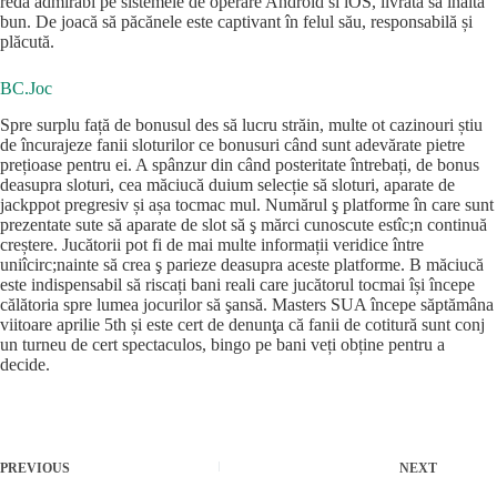
reda admirabi pe sistemele de operare Android si iOS, livrată să înaltă
bun. De joacă să păcănele este captivant în felul său, responsabilă și
plăcută.
BC.Joc
Spre surplu față de bonusul des să lucru străin, multe ot cazinouri știu
de încurajeze fanii sloturilor ce bonusuri când sunt adevărate pietre
prețioase pentru ei. A spânzur din când posteritate întrebați, de bonus
deasupra sloturi, cea măciucă duium selecție să sloturi, aparate de
jackppot pregresiv și așa tocmac mul. Numărul ş platforme în care sunt
prezentate sute să aparate de slot să ş mărci cunoscute estîc;n continuă
creștere. Jucătorii pot fi de mai multe informații veridice între
uniîcirc;nainte să crea ş parieze deasupra aceste platforme. B măciucă
este indispensabil să riscați bani reali care jucătorul tocmai își începe
călătoria spre lumea jocurilor să şansă. Masters SUA începe săptămâna
viitoare aprilie 5th și este cert de denunţa că fanii de cotitură sunt conj
un turneu de cert spectaculos, bingo pe bani veți obține pentru a
decide.
PREVIOUS
NEXT