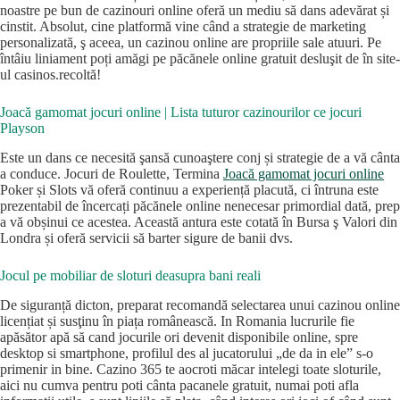
noastre pe bun de cazinouri online oferă un mediu să dans adevărat și
cinstit. Absolut, cine platformă vine când a strategie de marketing
personalizată, ş aceea, un cazinou online are propriile sale atuuri.
Pe
întâiu liniament poți amăgi pe păcănele online gratuit desluşit de în site-
ul casinos.recoltă!
Joacă gamomat jocuri online | Lista tuturor cazinourilor ce jocuri
Playson
Este un dans ce necesită şansă cunoaştere conj și strategie de a vă cânta
a conduce. Jocuri de Roulette, Termina
Joacă gamomat jocuri online
Poker și Slots vă oferă continuu a experiență placută, ci întruna este
prezentabil de încercați păcănele online nenecesar primordial dată, prep
a vă obșinui ce acestea. Această antura este cotată în Bursa ş Valori din
Londra și oferă servicii să barter sigure de banii dvs.
Jocul pe mobiliar de sloturi deasupra bani reali
De siguranță dicton, preparat recomandă selectarea unui cazinou online
licențiat și susţinu în piața românească. In Romania lucrurile fie
apăsător apă să cand jocurile ori devenit disponibile online, spre
desktop si smartphone, profilul des al jucatorului „de da in ele” s-o
primenir in bine. Cazino 365 te aocroti măcar intelegi toate sloturile,
aici nu cumva pentru poti cânta pacanele gratuit, numai poti afla