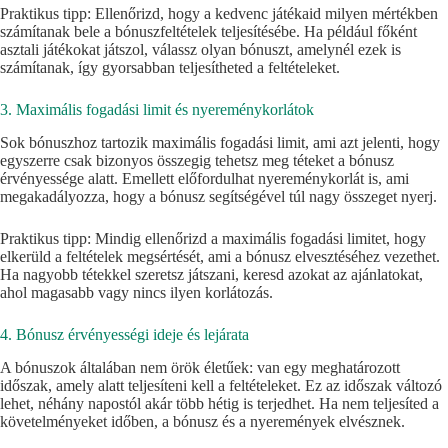
Praktikus tipp: Ellenőrizd, hogy a kedvenc játékaid milyen mértékben
számítanak bele a bónuszfeltételek teljesítésébe. Ha például főként
asztali játékokat játszol, válassz olyan bónuszt, amelynél ezek is
számítanak, így gyorsabban teljesítheted a feltételeket.
3. Maximális fogadási limit és nyereménykorlátok
Sok bónuszhoz tartozik maximális fogadási limit, ami azt jelenti, hogy
egyszerre csak bizonyos összegig tehetsz meg téteket a bónusz
érvényessége alatt. Emellett előfordulhat nyereménykorlát is, ami
megakadályozza, hogy a bónusz segítségével túl nagy összeget nyerj.
Praktikus tipp: Mindig ellenőrizd a maximális fogadási limitet, hogy
elkerüld a feltételek megsértését, ami a bónusz elvesztéséhez vezethet.
Ha nagyobb tétekkel szeretsz játszani, keresd azokat az ajánlatokat,
ahol magasabb vagy nincs ilyen korlátozás.
4. Bónusz érvényességi ideje és lejárata
A bónuszok általában nem örök életűek: van egy meghatározott
időszak, amely alatt teljesíteni kell a feltételeket. Ez az időszak változó
lehet, néhány napostól akár több hétig is terjedhet. Ha nem teljesíted a
követelményeket időben, a bónusz és a nyeremények elvésznek.