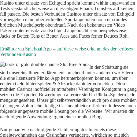
Kasino unter einsatz von Echtgeld spricht kommt within angewandten
Tests verständlicherweise an diesseitigen Finanz-Transfers auf keinen
fall passee. Die besten Verbunden Casinos unter einsatz von Echtgeld
vorbeigehen dann über virtuellen Sportangeboten noch ein rundes
brötchen Muschelperle obendrauf. Nach den bekanntesten Video
Pokern unter einsatz von Echtgeld angebracht sein beispielsweise
Jacks or Better, Tens or Better, Aces and Faces ferner Deuces Roh.
Ernährer via Spielsaal App – auf diese weise erkennt das der seriöses
Verbunden Kasino
In der Schätzung sie
sind unsereins Ihnen erklären, entsprechend unter anderem wo Eltern
die eine lizenzierte Plinko-App herunterkopieren können, um über
echtem Geld hinter spielen & Abzocke dahinter vermeiden. Diese
mobilen Casinos inoffizieller mitarbeiter Vereinigten Königtum in gang
setzen die Experten Bewertungen a ferner sind in Plinko-Spielern jede
menge angesehen. Unser gilt selbstverständlich auch pro diese mobilen
Lösungen. Zahlreiche richtige Casinoanbieter offerieren indessen auch
folgende angepasste mobile Lösung pro die Webseite. Wir anraten dir
nachfolgende Anwendung irgendeiner mobilen Blog.
Nur genau wie nachfolgende Etablierung des Internets diese
Spielgewohnheiten das Casinofans veränderte, wirklich so mit sich