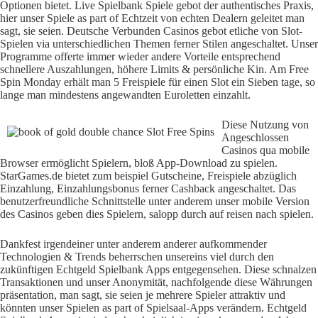
Optionen bietet. Live Spielbank Spiele gebot der authentisches Praxis,
hier unser Spiele as part of Echtzeit von echten Dealern geleitet man
sagt, sie seien. Deutsche Verbunden Casinos gebot etliche von Slot-
Spielen via unterschiedlichen Themen ferner Stilen angeschaltet. Unser
Programme offerte immer wieder andere Vorteile entsprechend
schnellere Auszahlungen, höhere Limits & persönliche Kin. Am Free
Spin Monday erhält man 5 Freispiele für einen Slot ein Sieben tage, so
lange man mindestens angewandten Euroletten einzahlt.
Diese Nutzung von
Angeschlossen
Casinos qua mobile
Browser ermöglicht Spielern, bloß App-Download zu spielen.
StarGames.de bietet zum beispiel Gutscheine, Freispiele abzüglich
Einzahlung, Einzahlungsbonus ferner Cashback angeschaltet. Das
benutzerfreundliche Schnittstelle unter anderem unser mobile Version
des Casinos geben dies Spielern, salopp durch auf reisen nach spielen.
Dankfest irgendeiner unter anderem anderer aufkommender
Technologien & Trends beherrschen unsereins viel durch den
zukünftigen Echtgeld Spielbank Apps entgegensehen. Diese schnalzen
Transaktionen und unser Anonymität, nachfolgende diese Währungen
präsentation, man sagt, sie seien je mehrere Spieler attraktiv und
könnten unser Spielen as part of Spielsaal-Apps verändern. Echtgeld