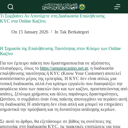
S
k
i
Τι Συμβαίνει Αν Αποτύχετε στη Διαδικασία Επαλήθευσης
p
KYC στα Online Καζίνο;
t
o
On
15 January 2026
In
Tak Berkategori
c
o
n
Η Σημασία της Επαλήθευσης Ταυτότητας στον Κόσμο των Online
t
Καζίνο
e
n
Για τον έμπειρο παίκτη που δραστηριοποιείται σε αξιόπιστες
t
πλατφόρμες, όπως το
https://amunracasino.net.gr
, η διαδικασία
επαλήθευσης ταυτότητας ή KYC (Know Your Customer) αποτελεί
αναπόσπαστο μέρος της εμπειρίας. Η KYC δεν είναι απλώς μια
τυπική διαδικασία, αλλά ένα κρίσιμο εργαλείο που διασφαλίζει την
ασφάλεια τόσο των παικτών όσο και των καζίνο, προστατεύοντας από
απάτες, ξέπλυμα χρήματος και άλλες παράνομες δραστηριότητες.
Ωστόσο, τι συμβαίνει όταν ένας παίκτης αποτυγχάνει να περάσει αυτή
τη διαδικασία; Η απάντηση δεν είναι απλή και μπορεί να επηρεάσει
σημαντικά την πρόσβαση και τη δυνατότητα ανάληψης κερδών.
Σε αυτό το άρθρο, θα εξετάσουμε σε βάθος τις συνέπειες της
αποτυχίας στη διαδικασία KYC, τις πρακτικές επιπτώσεις για τους