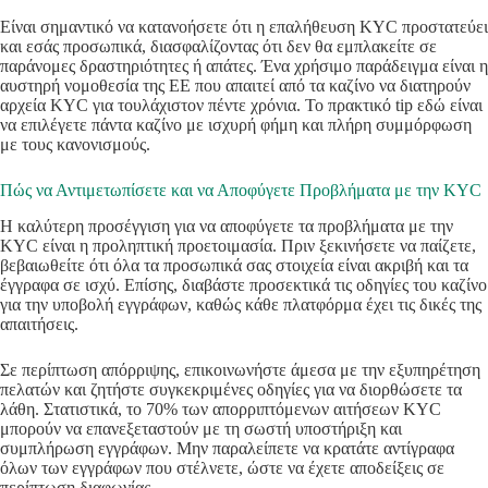
Είναι σημαντικό να κατανοήσετε ότι η επαλήθευση KYC προστατεύει
και εσάς προσωπικά, διασφαλίζοντας ότι δεν θα εμπλακείτε σε
παράνομες δραστηριότητες ή απάτες. Ένα χρήσιμο παράδειγμα είναι η
αυστηρή νομοθεσία της ΕΕ που απαιτεί από τα καζίνο να διατηρούν
αρχεία KYC για τουλάχιστον πέντε χρόνια. Το πρακτικό tip εδώ είναι
να επιλέγετε πάντα καζίνο με ισχυρή φήμη και πλήρη συμμόρφωση
με τους κανονισμούς.
Πώς να Αντιμετωπίσετε και να Αποφύγετε Προβλήματα με την KYC
Η καλύτερη προσέγγιση για να αποφύγετε τα προβλήματα με την
KYC είναι η προληπτική προετοιμασία. Πριν ξεκινήσετε να παίζετε,
βεβαιωθείτε ότι όλα τα προσωπικά σας στοιχεία είναι ακριβή και τα
έγγραφα σε ισχύ. Επίσης, διαβάστε προσεκτικά τις οδηγίες του καζίνο
για την υποβολή εγγράφων, καθώς κάθε πλατφόρμα έχει τις δικές της
απαιτήσεις.
Σε περίπτωση απόρριψης, επικοινωνήστε άμεσα με την εξυπηρέτηση
πελατών και ζητήστε συγκεκριμένες οδηγίες για να διορθώσετε τα
λάθη. Στατιστικά, το 70% των απορριπτόμενων αιτήσεων KYC
μπορούν να επανεξεταστούν με τη σωστή υποστήριξη και
συμπλήρωση εγγράφων. Μην παραλείπετε να κρατάτε αντίγραφα
όλων των εγγράφων που στέλνετε, ώστε να έχετε αποδείξεις σε
περίπτωση διαφωνίας.