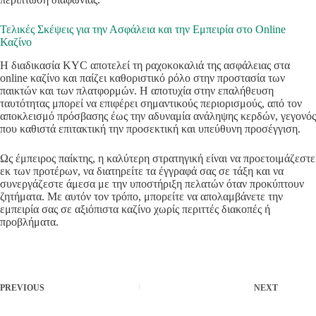
Τελικές Σκέψεις για την Ασφάλεια και την Εμπειρία στο Online
Καζίνο
Η διαδικασία KYC αποτελεί τη ραχοκοκαλιά της ασφάλειας στα
online καζίνο και παίζει καθοριστικό ρόλο στην προστασία των
παικτών και των πλατφορμών. Η αποτυχία στην επαλήθευση
ταυτότητας μπορεί να επιφέρει σημαντικούς περιορισμούς, από τον
αποκλεισμό πρόσβασης έως την αδυναμία ανάληψης κερδών, γεγονός
που καθιστά επιτακτική την προσεκτική και υπεύθυνη προσέγγιση.
Ως έμπειρος παίκτης, η καλύτερη στρατηγική είναι να προετοιμάζεστε
εκ των προτέρων, να διατηρείτε τα έγγραφά σας σε τάξη και να
συνεργάζεστε άμεσα με την υποστήριξη πελατών όταν προκύπτουν
ζητήματα. Με αυτόν τον τρόπο, μπορείτε να απολαμβάνετε την
εμπειρία σας σε αξιόπιστα καζίνο χωρίς περιττές διακοπές ή
προβλήματα.
PREVIOUS
NEXT