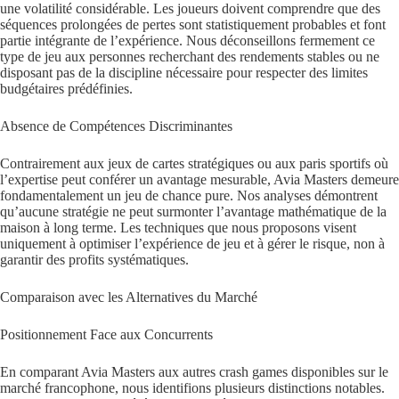
une volatilité considérable. Les joueurs doivent comprendre que des
séquences prolongées de pertes sont statistiquement probables et font
partie intégrante de l’expérience. Nous déconseillons fermement ce
type de jeu aux personnes recherchant des rendements stables ou ne
disposant pas de la discipline nécessaire pour respecter des limites
budgétaires prédéfinies.
Absence de Compétences Discriminantes
Contrairement aux jeux de cartes stratégiques ou aux paris sportifs où
l’expertise peut conférer un avantage mesurable, Avia Masters demeure
fondamentalement un jeu de chance pure. Nos analyses démontrent
qu’aucune stratégie ne peut surmonter l’avantage mathématique de la
maison à long terme. Les techniques que nous proposons visent
uniquement à optimiser l’expérience de jeu et à gérer le risque, non à
garantir des profits systématiques.
Comparaison avec les Alternatives du Marché
Positionnement Face aux Concurrents
En comparant Avia Masters aux autres crash games disponibles sur le
marché francophone, nous identifions plusieurs distinctions notables.