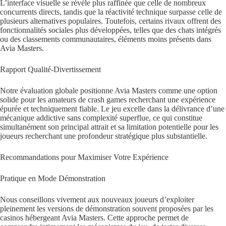
L’interface visuelle se révèle plus raffinée que celle de nombreux
concurrents directs, tandis que la réactivité technique surpasse celle de
plusieurs alternatives populaires. Toutefois, certains rivaux offrent des
fonctionnalités sociales plus développées, telles que des chats intégrés
ou des classements communautaires, éléments moins présents dans
Avia Masters.
Rapport Qualité-Divertissement
Notre évaluation globale positionne Avia Masters comme une option
solide pour les amateurs de crash games recherchant une expérience
épurée et techniquement fiable. Le jeu excelle dans la délivrance d’une
mécanique addictive sans complexité superflue, ce qui constitue
simultanément son principal attrait et sa limitation potentielle pour les
joueurs recherchant une profondeur stratégique plus substantielle.
Recommandations pour Maximiser Votre Expérience
Pratique en Mode Démonstration
Nous conseillons vivement aux nouveaux joueurs d’exploiter
pleinement les versions de démonstration souvent proposées par les
casinos hébergeant Avia Masters. Cette approche permet de