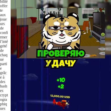
bilité
offer
te
aux
joue
urs
de
confi
rmer
l’inté
grité
de
chaq
ue
parti
e
grâc
e à
des
hash
es
crypt
ogra
phiq
ues