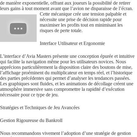
de manière exponentielle, offrant aux joueurs la possibilité de retirer
leurs gains à tout moment avant que l’avion ne disparaisse de l’écran.
Cette mécanique crée une tension palpable et
nécessite une prise de décision rapide pour
maximiser les profits tout en minimisant les
risques de perte totale.
Interface Utilisateur et Ergonomie
L’interface d’Avia Masters présente une conception épurée et intuitive
qui facilite la navigation même pour les utilisateurs novices. Nous
apprécions particulièrement la disposition claire des boutons de mise,
l’affichage proéminent du multiplicateur en temps réel, et l’historique
des parties précédentes qui permet d’analyser les tendances passées.
Les graphiques sont fluides, et les animations de décollage créent une
atmosphère immersive sans compromettre la rapidité d’exécution
nécessaire pour ce type de jeu.
Stratégies et Techniques de Jeu Avancées
Gestion Rigoureuse du Bankroll
Nous recommandons vivement l’adoption d’une stratégie de gestion