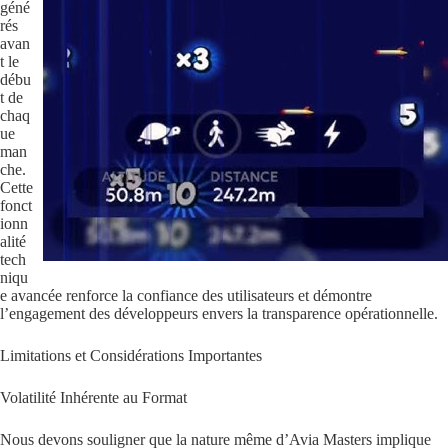
géné
rés
avan
t le
débu
t de
chaq
ue
man
che.
Cette
fonct
ionn
alité
tech
niqu
e avancée renforce la confiance des utilisateurs et démontre
l’engagement des développeurs envers la transparence opérationnelle.
Limitations et Considérations Importantes
Volatilité Inhérente au Format
Nous devons souligner que la nature même d’Avia Masters implique