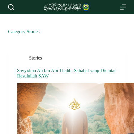
S
k
i
p
t
Category
Stories
o
c
o
n
t
Stories
e
n
t
Sayyidina Ali bin Abi Thalib: Sahabat yang Dicintai
Rasulullah SAW