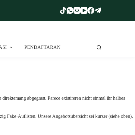
ASI
PENDAFTARAN
direktemang abgegrast. Parece existireren nicht einmal ihr halbes
 zig Fake-Auflisten. Unsere Angebotsubersicht sei kurzer (siehe oben),