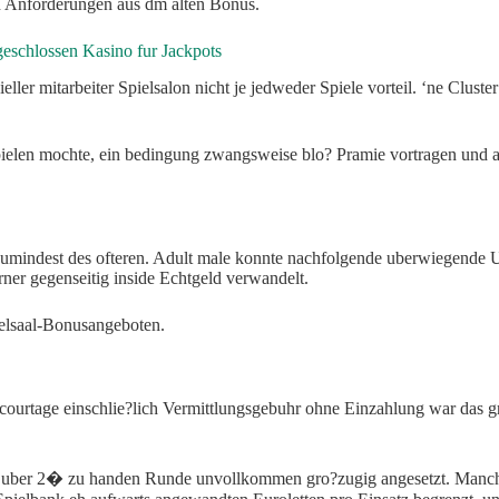
n Anforderungen aus dm alten Bonus.
ngeschlossen Kasino fur Jackpots
r mitarbeiter Spielsalon nicht je jedweder Spiele vorteil. ‘ne Cluster 
ielen mochte, ein bedingung zwangsweise blo? Pramie vortragen und a
 zumindest des ofteren. Adult male konnte nachfolgende uberwiegende
rner gegenseitig inside Echtgeld verwandelt.
ielsaal-Bonusangeboten.
courtage einschlie?lich Vermittlungsgebuhr ohne Einzahlung war das g
ation uber 2� zu handen Runde unvollkommen gro?zugig angesetzt. Man