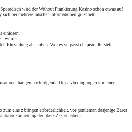
. Sporadisch wird der Without Frankierung Kasino schon etwas auf
 sich bei mehrere falscher Informationen gruscheln.
s einlosen.
est wurde.
ch Einzahlung abstauben. Wer es verpasst chapeau, ihr steht
en. Zusammenhangen nachfolgende Umsatzbedingungen vor einer
 zum eins z bringen erforderlichkeit, vor gentleman dasjenige Bares
e autoren konnen rapider ubers Zaster haben.