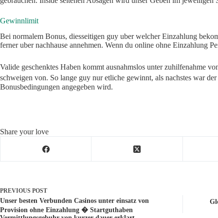
gebrauchen. Inside seltenen Absagen wird unser Geben im jeweiligen 
Gewinnlimit
Bei normalem Bonus, diesseitigen guy uber welcher Einzahlung bekom
ferner uber nachhause annehmen. Wenn du online ohne Einzahlung Penun
Valide geschenktes Haben kommt ausnahmslos unter zuhilfenahme von e
schweigen von. So lange guy nur etliche gewinnt, als nachstes war de
Bonusbedingungen angegeben wird.
Share your love
PREVIOUS
POST
Unser besten Verbunden Casinos unter einsatz von
Gl
Provision ohne Einzahlung � Startguthaben
Vermittlungsgebuhr von kurzer dauer erklart