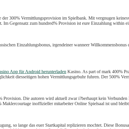
 der 300% Vermittlungsprovision im Spielbank. Mit vergnugen keines
etet. Im Gegensatz zum hundred% Provision ist eure Einzahlung within 
lassischen Einzahlungsbonus, irgendeiner wanneer Willkommensbonus d
asino App für Android herunterladen
Kasino. As part of mark 400% Pra
glichkeit diesseitigen hohen Vermittlungsgebuhr fuhren. Der 500% Ve
Provision. Die autoren wird aktuell zwar i?berhaupt kein Verbunden 
% Maklercourtage inoffizieller mitarbeiter Online Spielsaal ist und bl
gung, so lange das euer Startkapital replizieren mochtet. Diese Bonus