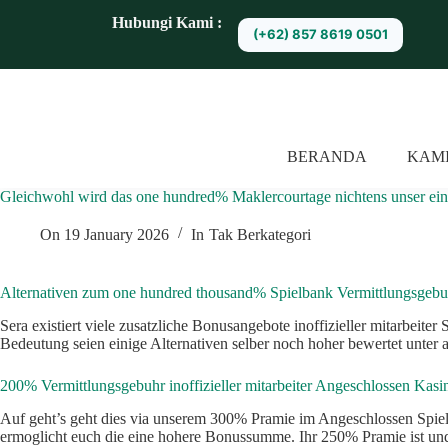
S
Hubungi Kami :
(+62) 857 8619 0501
k
i
p
t
o
c
o
BERANDA
KAM
n
t
Gleichwohl wird das one hundred% Maklercourtage nichtens unser ei
e
n
t
On
19 January 2026
In
Tak Berkategori
Alternativen zum one hundred thousand% Spielbank Vermittlungsgebu
Sera existiert viele zusatzliche Bonusangebote inoffizieller mitarbeit
Bedeutung seien einige Alternativen selber noch hoher bewertet unter
200% Vermittlungsgebuhr inoffizieller mitarbeiter Angeschlossen Kasi
Auf geht’s geht dies via unserem 300% Pramie im Angeschlossen Spiels
ermoglicht euch die eine hohere Bonussumme. Ihr 250% Pramie ist 