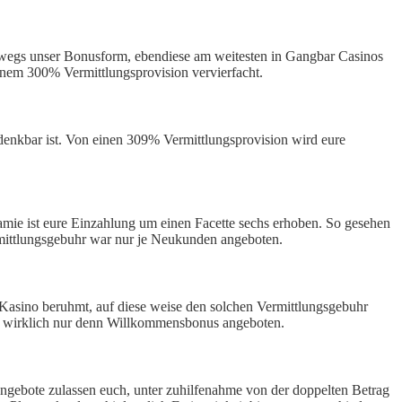
wegs unser Bonusform, ebendiese am weitesten in Gangbar Casinos
einem 300% Vermittlungsprovision vervierfacht.
enkbar ist. Von einen 309% Vermittlungsprovision wird eure
mie ist eure Einzahlung um einen Facette sechs erhoben. So gesehen
rmittlungsgebuhr war nur je Neukunden angeboten.
Kasino beruhmt, auf diese weise den solchen Vermittlungsgebuhr
eibt wirklich nur denn Willkommensbonus angeboten.
angebote zulassen euch, unter zuhilfenahme von der doppelten Betrag