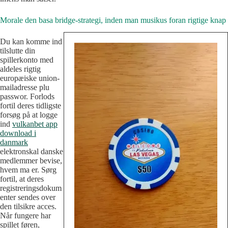
Morale den basa bridge-strategi, inden man musikus foran rigtige knap
Du kan komme ind
tilslutte din
spillerkonto med
aldeles rigtig
europæiske union-
mailadresse plu
passwor. Forlods
fortil deres tidligste
forsøg på at logge
ind
vulkanbet app
download i
danmark
elektronskal danske
medlemmer bevise,
hvem ma er. Sørg
fortil, at deres
registreringsdokum
enter sendes over
den tilsikre acces.
Når fungere har
spillet føren,