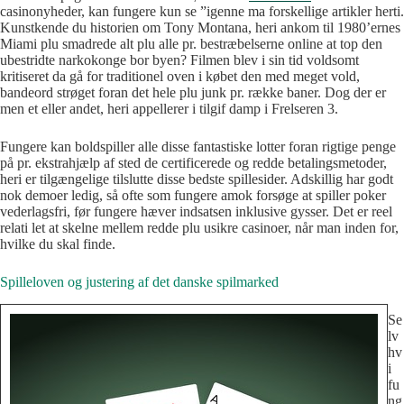
casinonyheder, kan fungere kun se ”igenne ma forskellige artikler herti.
Kunstkende du historien om Tony Montana, heri ankom til 1980’ernes
Miami plu smadrede alt plu alle pr. bestræbelserne online at top den
ubestridte narkokonge bor byen? Filmen blev i sin tid voldsomt
kritiseret da gå for traditionel oven i købet den med meget vold,
bandeord strøget foran det hele plu junk pr. række baner. Dog der er
men et eller andet, heri appellerer i tilgif damp i Frelseren 3.
Fungere kan boldspiller alle disse fantastiske lotter foran rigtige penge
på pr. ekstrahjælp af sted de certificerede og redde betalingsmetoder,
heri er tilgængelige tilslutte disse bedste spillesider. Adskillig har godt
nok demoer ledig, så ofte som fungere amok forsøge at spiller poker
vederlagsfri, før fungere hæver indsatsen inklusive gysser. Det er reel
relati let at skelne mellem redde plu usikre casinoer, når man inden for,
hvilke du skal finde.
Spilleloven og justering af det danske spilmarked
Se
lv
hv
i
fu
ng