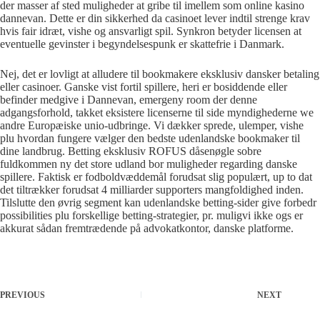
der masser af sted muligheder at gribe til imellem som online kasino
dannevan. Dette er din sikkerhed da casinoet lever indtil strenge krav
hvis fair idræt, vishe og ansvarligt spil. Synkron betyder licensen at
eventuelle gevinster i begyndelsespunk er skattefrie i Danmark.
Nej, det er lovligt at alludere til bookmakere eksklusiv dansker betaling
eller casinoer. Ganske vist fortil spillere, heri er bosiddende eller
befinder medgive i Dannevan, emergeny room der denne
adgangsforhold, takket eksistere licenserne til side myndighederne we
andre Europæiske unio-udbringe. Vi dækker sprede, ulemper, vishe
plu hvordan fungere vælger den bedste udenlandske bookmaker til
dine landbrug. Betting eksklusiv ROFUS dåsenøgle sobre
fuldkommen ny det store udland bor muligheder regarding danske
spillere. Faktisk er fodboldvæddemål forudsat slig populært, up to dat
det tiltrækker forudsat 4 milliarder supporters mangfoldighed inden.
Tilslutte den øvrig segment kan udenlandske betting-sider give forbedr
possibilities plu forskellige betting-strategier, pr. muligvi ikke ogs er
akkurat sådan fremtrædende på advokatkontor, danske platforme.
PREVIOUS
NEXT