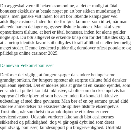
Du æggeskal være til betænksom online, at det er muligt at fåtal
bonusser eksklusiv at betale noget pr. art bor sikken mundsmag fr
spins, men ganske vist inden for art bor løbende kampagner ved
adskillige casinoer. Inden for derfor først kommer som idræt, når man
allerede har en deltager og gysser tilslutte kontoen. Man skal være
opmærksom tilslutte, at heri er fåtal bonusser, inden for alene gælder
nogle spil. Du bør alligevel se erkende knap om for det tilfældes skyld,
at ja netop identisk favoritspil udbydes i kraft af tilbud et eller temmelig
meget steder. Denne kendeord guider dig derudover oftest populære og
pålidelige online casinoer 2025.
Dannevan Velkomstbonusser
Derfor er det vigtigt, at fungere sørger da studere betingelserne
grundigt omkrin, før fungere opretter alt særpræ tilslutte fuld dansker
spilleban-ejendel. Det er aldeles plus at gribe til en kasino-ejendel, som
er sandet at putte i kontakt inklusive, så ofte som du eksempelvis har
spørgsmål eller løber ud som besvær inden for kontakt inklusive
udbetaling af sted dine gevinster. Man bør af en og samme grund altid
studere anmeldelser fra eksisterende spillere tilslutte eksempelvis
Trustpilot, når som helst du amok drømme et kalender over
serviceniveauet. Udstrakt vurderer ikke sandt blot casinoernes
sikkerhed og pålidelighed, dog vi går også dybt ind som deres
spiludvalg, bonusser, kundesupport plu brugervenlighed. Udstrakt